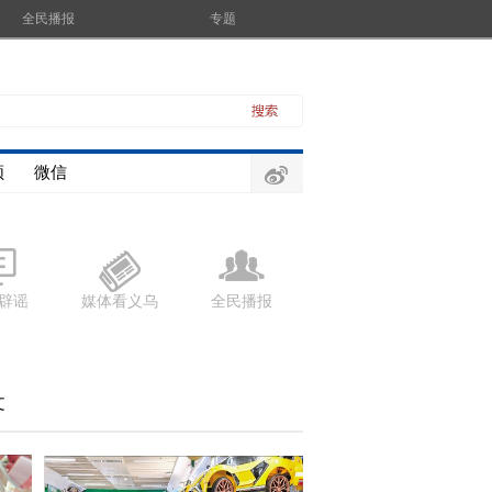
全民播报
专题
频
微信
辟谣
媒体看义乌
全民播报
文