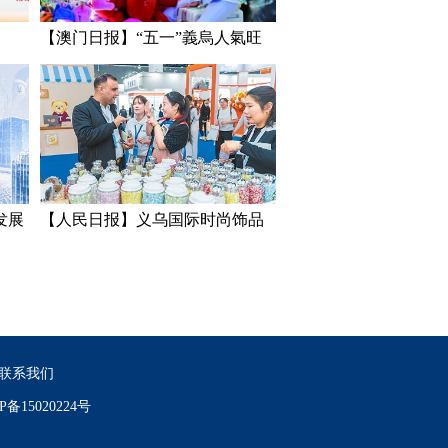
【澳门日报】“五一”義烏人氣旺
发展
【人民日报】义乌国际时尚饰品
工厂展开幕 “世界超市”魅力足
联系我们
P备15020224号