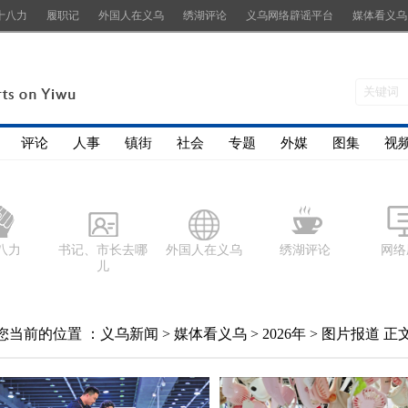
十八力
履职记
外国人在义乌
绣湖评论
义乌网络辟谣平台
媒体看义乌
评论
人事
镇街
社会
专题
外媒
图集
视
八力
书记、市长去哪
外国人在义乌
绣湖评论
网络
儿
您当前的位置 ：
义乌新闻
>
媒体看义乌
>
2026年
>
图片报道
正