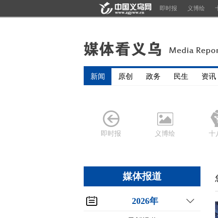
即时报
义博绘
新闻
原创
政务
民生
资讯
即时报
义博绘
十
媒体报道
2026年