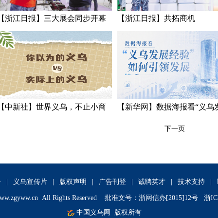
【浙江日报】三大展会同步开幕
【浙江日报】共拓商机
【中新社】世界义乌，不止小商
【新华网】数据海报看“义乌
品！
经验”如何引领发展
下一页
介
|
义乌宣传片
|
版权声明
|
广告刊登
|
诚聘英才
|
技术支持
|
ww.zgyww.cn
All Rights Reserved 批准文号：浙网信办[2015]12号 浙IC
中国义乌网
版权所有