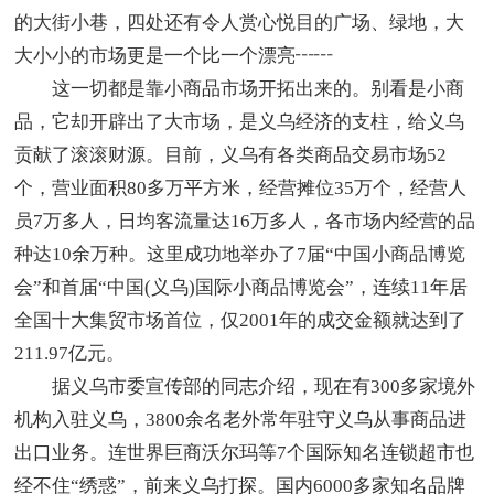
的大街小巷，四处还有令人赏心悦目的广场、绿地，大
大小小的市场更是一个比一个漂亮┅┅
这一切都是靠小商品市场开拓出来的。别看是小商
品，它却开辟出了大市场，是义乌经济的支柱，给义乌
贡献了滚滚财源。目前，义乌有各类商品交易市场52
个，营业面积80多万平方米，经营摊位35万个，经营人
员7万多人，日均客流量达16万多人，各市场内经营的品
种达10余万种。这里成功地举办了7届“中国小商品博览
会”和首届“中国(义乌)国际小商品博览会”，连续11年居
全国十大集贸市场首位，仅2001年的成交金额就达到了
211.97亿元。
据义乌市委宣传部的同志介绍，现在有300多家境外
机构入驻义乌，3800余名老外常年驻守义乌从事商品进
出口业务。连世界巨商沃尔玛等7个国际知名连锁超市也
经不住“绣惑”，前来义乌打探。国内6000多家知名品牌