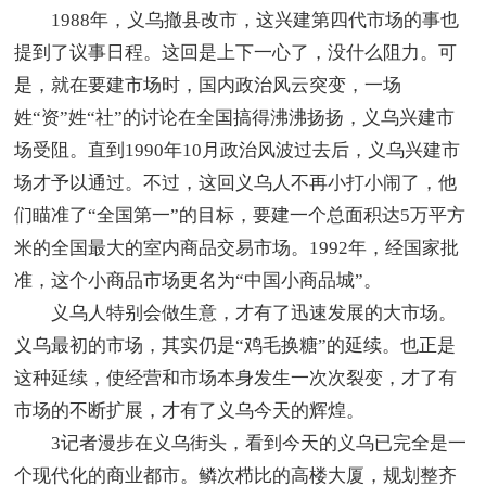
1988年，义乌撤县改市，这兴建第四代市场的事也
提到了议事日程。这回是上下一心了，没什么阻力。可
是，就在要建市场时，国内政治风云突变，一场
姓“资”姓“社”的讨论在全国搞得沸沸扬扬，义乌兴建市
场受阻。直到1990年10月政治风波过去后，义乌兴建市
场才予以通过。不过，这回义乌人不再小打小闹了，他
们瞄准了“全国第一”的目标，要建一个总面积达5万平方
米的全国最大的室内商品交易市场。1992年，经国家批
准，这个小商品市场更名为“中国小商品城”。
义乌人特别会做生意，才有了迅速发展的大市场。
义乌最初的市场，其实仍是“鸡毛换糖”的延续。也正是
这种延续，使经营和市场本身发生一次次裂变，才了有
市场的不断扩展，才有了义乌今天的辉煌。
3记者漫步在义乌街头，看到今天的义乌已完全是一
个现代化的商业都市。鳞次栉比的高楼大厦，规划整齐