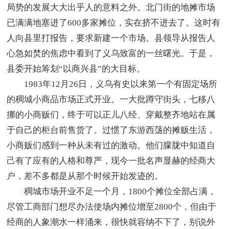
局势的发展大大出乎人的意料之外。北门街的地摊市场
已满满地塞进了600多家摊位，实在挤不进去了。这时有
人向县里打报告，要求新建一个市场。县领导从报告人
心急如焚的焦虑中看到了义乌致富的一丝曙光。于是，
县委开始筹划“以商兴县”的大目标。
1983年12月26日，义乌有史以来第一个有固定场所
的稠城小商品市场正式开业。一大批蹲守街头，七移八
挪的小商贩们，终于可以正儿八经、穿戴整齐地站在属
于自己的柜台前售货了。过惯了东游西荡的摊贩生活，
小商贩们感到一种从未有过的激动。他们朦胧中知道自
己有了应有的人格和尊严，现今一批名声显赫的经商大
户，差不多都是从那个时候开始发迹的。
稠城市场开业不足一个月，1800个摊位全部占满，
尽管工商部门想尽办法使场内摊位增至2800个，但由于
经商的人象潮水一样涌来，很快就容纳不下了，别说外