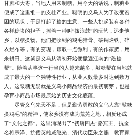
甘蔗和大枣，当地人用来制糖。用今天的话说，制糖业
便成了这里惟一的支柱产业。聪明的义乌人为了改变贫
困的现状，于是打起了糖的主意。一些人挑起装有各种
各样糖块的担子，摇着一种叫“拨浪鼓”的玩艺，远走他
乡，以糖换物。他们把收到的鸡毛猪骨、破铜烂铁、碎
衣烂布等，有的变现，赚取一点微利，有的作家肥，用
来耕田。这就是义乌从清初开始便撒遍江南的“敲糖
帮”。随着从事这一行当的人越来越多，敲糖帮在当地就
成了最大的一个独特性行业，从业人数最多时达到数万
人。这敲糖无疑就是义乌小商品经济的最初萌芽，也是
孕育小商品市场最原始的历史文化底蕴。
尽管义乌先天不足，但是勤劳勇敢的义乌人靠“敲糖
换鸡毛”的精神，使家乡没有成为荒芜之地，相反还成
了“文化之都”。这里涌现出了“初唐四杰”骆宾王、抗金
名将宗泽、抗倭英雄戚继光、清代功臣朱之赐、教育家