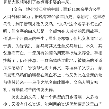
算是大致领略到了她婀娜多姿的丰采。
1义乌，地处浙江省的中部，面积1100余平方公里，
人口号称100万，据说有2500多年历史。秦朝时，这里称
乌伤，到了唐朝才改为义乌。“义乌”这个名字不怎么好
听，但名字的由来却是一个颇为令人感动的民间故事。
传说一个叫颜乌的书生，虽出身寒微，但礼义孝道牢记
于胸。为躲战乱，颜乌与其父迁至义乌居住。不久，其
父重病而亡。一无所有的颜乌用双手挖坑来葬父。手指
挖断了，仍不停息。一群乌鸦路过此地，被颜乌的孝道
深深感动了，纷纷帮他衔土葬父。等埋葬了父亲后，颜
乌发现乌鸦们的嘴都在流血不止，他又为此在父亲的坟
前痛哭起来┅┅乌伤之地名由此而生。义乌人明义知
礼，有勤俭吃苦的传统美德。
历史上的义乌，是一个典型的穷乡僻壤，人多地
少，又没有什么资源。能利用的资源优势便是这里出产