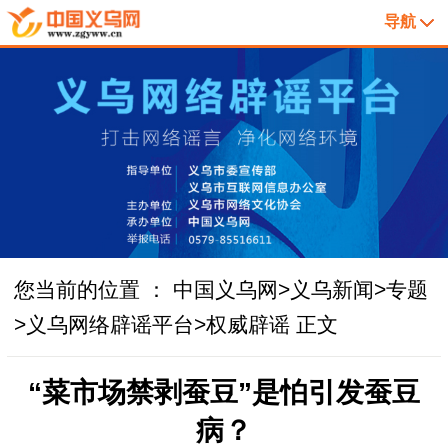
导航
您当前的位置 ：
中国义乌网
>
义乌新闻
>
专题
>
义乌网络辟谣平台
>
权威辟谣
正文
“菜市场禁剥蚕豆”是怕引发蚕豆
病？