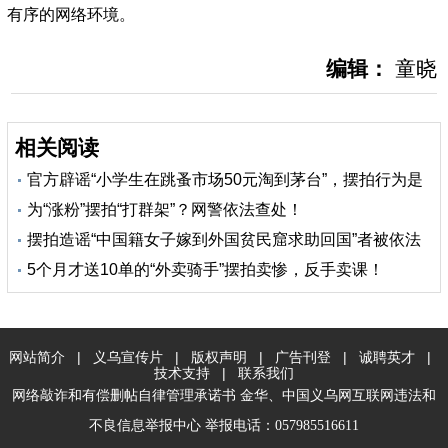
有序的网络环境。
编辑：
童晓
相关阅读
官方辟谣“小学生在跳蚤市场50元淘到茅台”，摆拍行为是
为“涨粉”摆拍“打群架”？网警依法查处！
否该担责？
摆拍造谣“中国籍女子嫁到外国贫民窟求助回国”者被依法
5个月才送10单的“外卖骑手”摆拍卖惨，反手卖课！
查处
网站简介
|
义乌宣传片
|
版权声明
|
广告刊登
|
诚聘英才
|
技术支持
|
联系我们
网络敲诈和有偿删帖自律管理承诺书
金华
、
中国义乌网互联网违法和
不良信息举报中心
举报电话：057985516611