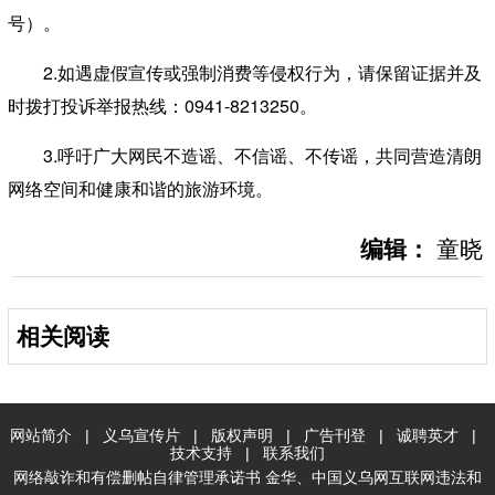
号）。
2.如遇虚假宣传或强制消费等侵权行为，请保留证据并及
时拨打投诉举报热线：0941-8213250。
3.呼吁广大网民不造谣、不信谣、不传谣，共同营造清朗
网络空间和健康和谐的旅游环境。
编辑：
童晓
相关阅读
网站简介
|
义乌宣传片
|
版权声明
|
广告刊登
|
诚聘英才
|
技术支持
|
联系我们
网络敲诈和有偿删帖自律管理承诺书
金华
、
中国义乌网互联网违法和