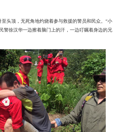
。
头顶，无死角地灼烧着参与救援的警员和民众。“小
”民警徐汉华一边擦着脑门上的汗，一边叮嘱着身边的兄