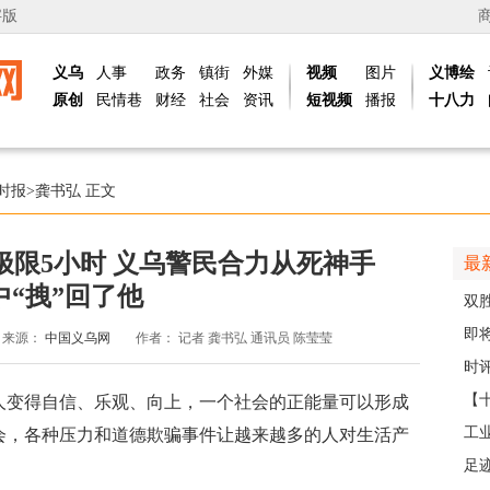
字版
义乌
人事
政务
镇街
外媒
视频
图片
义博绘
原创
民情巷
财经
社会
资讯
短视频
播报
十八力
时报
>
龚书弘
正文
极限5小时 义乌警民合力从死神手
最
中“拽”回了他
双
日
即
来源：
中国义乌网
作者：
记者 龚书弘 通讯员 陈莹莹
台
时评
【
人变得自信、乐观、向上，一个社会的正能量可以形成
那
工
会，各种压力和道德欺骗事件让越来越多的人对生活产
社区
足
。