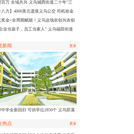
籍医生
村百万 全域共兴 义乌城西街道二十年“三
”实践，绘就产业共富新图景
十八力】4000美元遗落义乌公交 司机拾金
昧获外国客商点赞
元奖金+全周期赋能！义乌这场农创兴农创
大赛开启报名
把企业当孩子，员工当家人” 义乌福田街道
何培育出一家“奖奔驰”的企业
觉新闻
更多
中学全新回归 可供学位2850个 义乌苏溪
学9月投用
生热点
更多