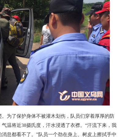
。为了保护身体不被灌木划伤，队员们穿着厚厚的防
气温将近38摄氏度，汗水浸透了衣襟。“汗流下来，我
的消息都看不了。”队员一个劲在身上、树皮上擦拭手中