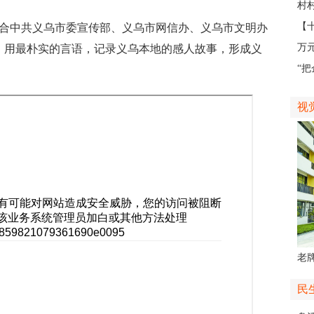
外
村
地
【
联合中共义乌市委宣传部、义乌市网信办、义乌市文明办
不
万
，用最朴实的言语，记录义乌本地的感人故事，形成义
业
“
如
视
老牌
中
民