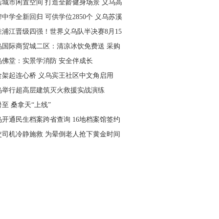
活城市闲置空间 打造全龄健身场景 义乌高
量落地省级文体民生实事
中学全新回归 可供学位2850个 义乌苏溪
学9月投用
胜浦江晋级四强！世界义乌队半决赛8月15
主场开打
乌国际商贸城二区：清凉冰饮免费送 采购
可就近领取
乌佛堂：实景学消防 安全伴成长
食架起连心桥 义乌宾王社区中文角启用
乌举行超高层建筑灭火救援实战演练
至 桑拿天“上线”
乌开通民生档案跨省查询 16地档案馆签约
作
交司机冷静施救 为晕倒老人抢下黄金时间