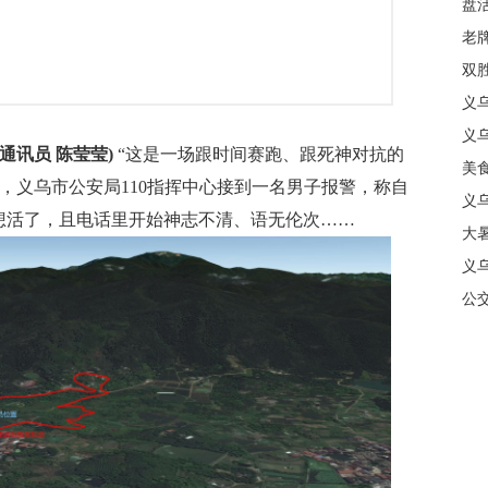
盘
质
老牌
中
双
日
义
商
义
 通讯员 陈莹莹)
“这是一场跟时间赛跑、跟死神对抗的
美
左右，义乌市公安局110指挥中心接到一名男子报警，称自
义
想活了，且电话里开始神志不清、语无伦次……
大暑
义
合
公