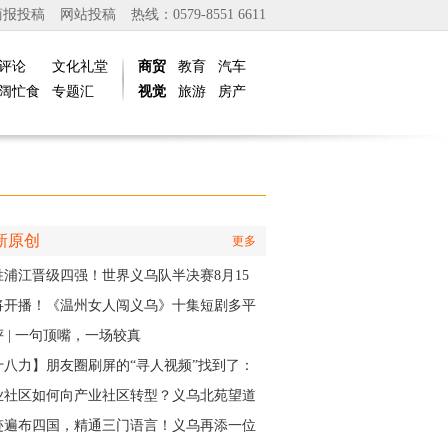
商报投稿
网站投稿
热线：0579-8551 6611
评论
文化礼堂
商贸
教育
汽车
阔忙食
专题汇
视觉
旅游
房产
新原创
更多
胜浦江晋级四强！世界义乌队半决赛8月15
主场开打
将开播！《温州女人闯义乌》十集短剧多平
同步上线
 | 一句顶嘴，一场较真
十八力】朋友圈刷屏的“寻人视频”找到了：
个递出雨衣的义乌排水人，原来是他
业社区如何向产业社区转型？义乌北苑望道
将IP作为“金钥匙”
迹遍布四国，精通三门语言！义乌再添一位