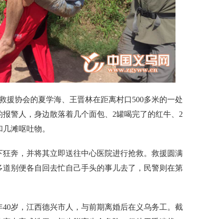
援协会的夏学海、王晋林在距离村口500多米的一处
报警人，身边散落着几个面包、2罐喝完了的红牛、2
和几滩呕吐物。
狂奔，并将其立即送往中心医院进行抢救。救援圆满
多道别便各自回去忙自己手头的事儿去了，民警则在第
0岁，江西德兴市人，与前期离婚后在义乌务工。截