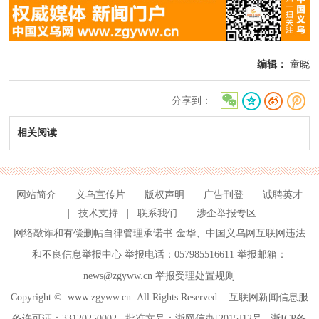
编辑：
童晓
分享到：
相关阅读
网站简介
|
义乌宣传片
|
版权声明
|
广告刊登
|
诚聘英才
|
技术支持
|
联系我们
|
涉企举报专区
网络敲诈和有偿删帖自律管理承诺书
金华
、
中国义乌网互联网违法
和不良信息举报中心
举报电话：057985516611 举报邮箱：
news@zgyww.cn
举报受理处置规则
Copyright ©
www.zgyww.cn
All Rights Reserved 互联网新闻信息服
务许可证：33120250002 批准文号：浙网信办[2015]12号
浙ICP备