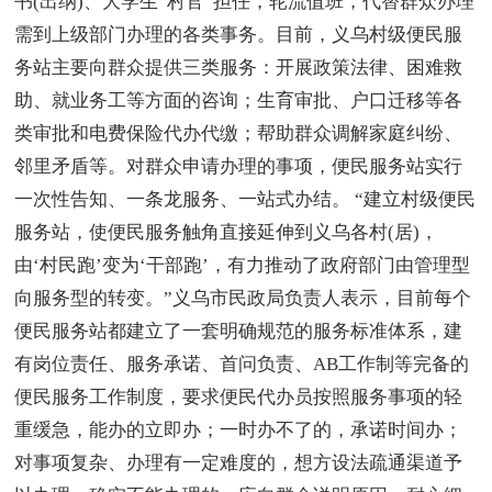
书(出纳)、大学生“村官”担任，轮流值班，代替群众办理
需到上级部门办理的各类事务。目前，义乌村级便民服
务站主要向群众提供三类服务：开展政策法律、困难救
助、就业务工等方面的咨询；生育审批、户口迁移等各
类审批和电费保险代办代缴；帮助群众调解家庭纠纷、
邻里矛盾等。对群众申请办理的事项，便民服务站实行
一次性告知、一条龙服务、一站式办结。 “建立村级便民
服务站，使便民服务触角直接延伸到义乌各村(居)，
由‘村民跑’变为‘干部跑’，有力推动了政府部门由管理型
向服务型的转变。”义乌市民政局负责人表示，目前每个
便民服务站都建立了一套明确规范的服务标准体系，建
有岗位责任、服务承诺、首问负责、AB工作制等完备的
便民服务工作制度，要求便民代办员按照服务事项的轻
重缓急，能办的立即办；一时办不了的，承诺时间办；
对事项复杂、办理有一定难度的，想方设法疏通渠道予