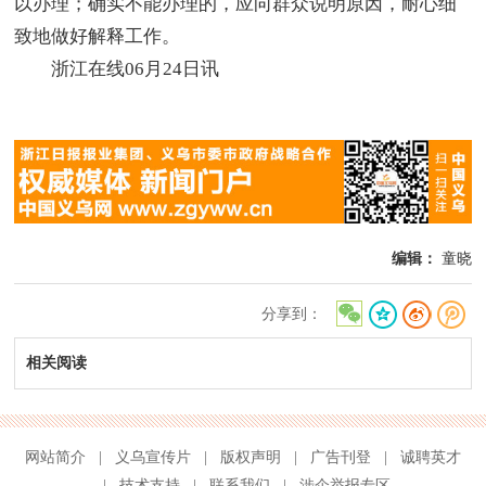
以办理；确实不能办理的，应向群众说明原因，耐心细
致地做好解释工作。
浙江在线06月24日讯
编辑：
童晓
分享到：
相关阅读
网站简介
|
义乌宣传片
|
版权声明
|
广告刊登
|
诚聘英才
|
技术支持
|
联系我们
|
涉企举报专区