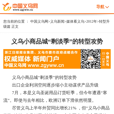
导航
您当前的位置 ：
中国义乌网
>
义乌新闻
>
媒体看义乌
>
2012年
>
转型升
级篇
正文
义乌小商品城“剩淡季”的转型攻势
义乌小商品城“剩淡季”的转型攻势
出口企业利润空间逐步缩小主动谋求产品升级
7月，本是义乌圣诞用品订货旺季，但今年遭遇“寒
流”。即使与去年相比，欧洲订单下滑依然明显。
尽管义乌上半年外贸同比增长21% ，但“义乌小商品