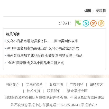
编辑：
楼菲莉
分享到：
相关阅读
义乌小商品市场党员服务队——商海弄潮作表率
2011中国交易市场百强出炉 义乌小商品城列第六
海外客商增加半成品采购 金砖制造围猎义乌小商品
“金砖”国家渐成义乌小商品出口新支点
网站简介
|
义乌宣传片
|
版权声明
|
广告刊登
|
诚聘英才
|
技术支持
|
联系我们
|
涉企举报专区
网络敲诈和有偿删帖自律管理承诺书
金华
、
中国义乌网互联网违法
和不良信息举报中心
举报电话：057985516611 举报邮箱：