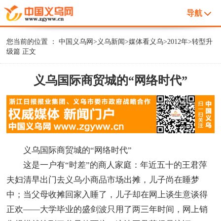
导航
您当前的位置 ：
中国义乌网
>
义乌新闻
>
媒体看义乌
>
2012年
>
转型升
级篇
正文
义乌国际商贸城的“网络时代”
义乌国际商贸城的“网络时代”
这是一户有“时差”的商人家庭：年近五十的王君萍
夫妇清早出门去义乌小商品市场出摊，儿子尚在睡梦
中；当父母收摊回家入睡了，儿子却在网上谈生意谈得
正欢——大学毕业的盛剑波只用了两三年时间，网上销