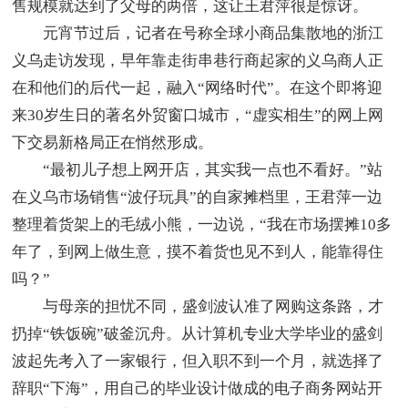
售规模就达到了父母的两倍，这让王君萍很是惊讶。
元宵节过后，记者在号称全球小商品集散地的浙江
义乌走访发现，早年靠走街串巷行商起家的义乌商人正
在和他们的后代一起，融入“网络时代”。在这个即将迎
来30岁生日的著名外贸窗口城市，“虚实相生”的网上网
下交易新格局正在悄然形成。
“最初儿子想上网开店，其实我一点也不看好。”站
在义乌市场销售“波仔玩具”的自家摊档里，王君萍一边
整理着货架上的毛绒小熊，一边说，“我在市场摆摊10多
年了，到网上做生意，摸不着货也见不到人，能靠得住
吗？”
与母亲的担忧不同，盛剑波认准了网购这条路，才
扔掉“铁饭碗”破釜沉舟。从计算机专业大学毕业的盛剑
波起先考入了一家银行，但入职不到一个月，就选择了
辞职“下海”，用自己的毕业设计做成的电子商务网站开