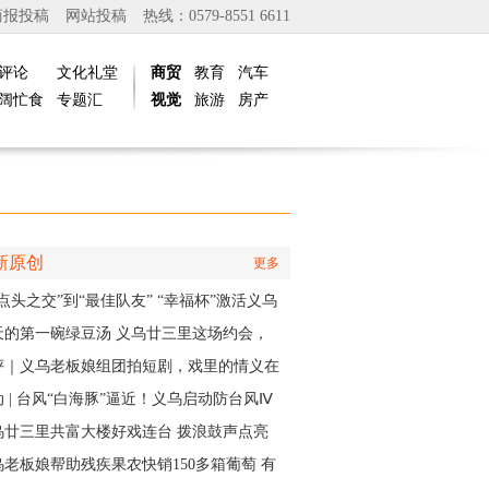
商报投稿
网站投稿
热线：0579-8551 6611
评论
文化礼堂
商贸
教育
汽车
阔忙食
专题汇
视觉
旅游
房产
新原创
更多
点头之交”到“最佳队友” “幸福杯”激活义乌
江邻里情
天的第一碗绿豆汤 义乌廿三里这场约会，
角是快递小哥
评｜义乌老板娘组团拍短剧，戏里的情义在
实中有了回响
 | 台风“白海豚”逼近！义乌启动防台风Ⅳ
应急响应
乌廿三里共富大楼好戏连台 拨浪鼓声点亮
村之夜
乌老板娘帮助残疾果农快销150多箱葡萄 有