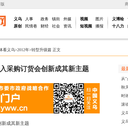
字版
义乌
人事
政务
镇街
外媒
视频
图片
义博绘
原创
民情巷
财经
社会
资讯
短视频
播报
十八力
体看义乌
>
2012年
>
转型升级篇
正文
入采购订货会创新成其新主题
最
从“
稠
秋
主
时
现
滚动
级
义
乡
义
新成其新主题