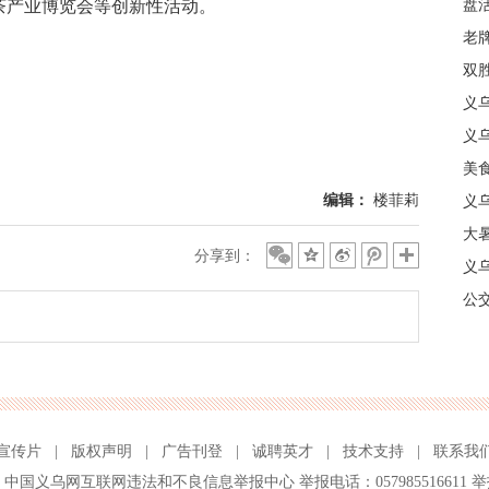
茶产业博览会等创新性活动。
盘
质
老牌
中
双
日
义
商
义
美
编辑：
楼菲莉
义
大暑
分享到：
义
合
公
宣传片
|
版权声明
|
广告刊登
|
诚聘英才
|
技术支持
|
联系我
、
中国义乌网互联网违法和不良信息举报中心
举报电话：057985516611 举