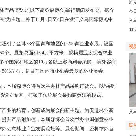
人
追
产品博览会(以下简称森博会)举行新闻发布会。据介
义
今
展”为主题，将于11月1日至4日在浙江义乌国际博览中
线
义
8
高
了全球33个国家和地区的1200家企业参展，设国
视
350个。展览总面积6.4万平方米，规模居亚太综合林业
0多个国家和地区的10万名以上客商到会采购，境外客商
将达50%左右，是目前国内商业机会最多的林业展会。
本届森博会将首次举办林产品采购订货会。以“采购
现场设立专区，打破了传统展会采购商参观的模式。
产业的培育，创新成为展会的新主题。为促进林业新
义
，提升产品附加值，本届森博会首次举办中国创意林业
人
民
举办创意林业产业发展论坛等。展会期间，还将举办首