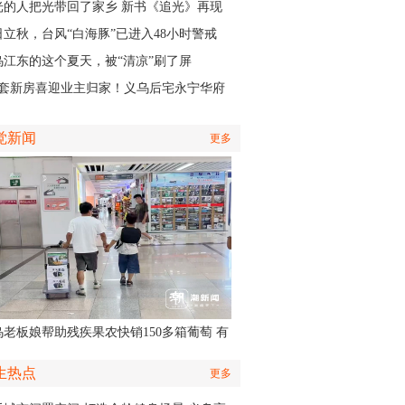
认出她还主演了部短剧
光的人把光带回了家乡 新书《追光》再现
商与一座城的双向奔赴
日立秋，台风“白海豚”已进入48小时警戒
，义乌风雨时间、雨量公布
乌江东的这个夏天，被“清凉”刷了屏
01套新房喜迎业主归家！义乌后宅永宁华府
层公寓正式启动交付
觉新闻
更多
乌老板娘帮助残疾果农快销150多箱葡萄 有
认出她还主演了部短剧
生热点
更多