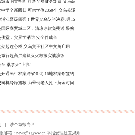
活城市闲置空间 打造全龄健身场景 义乌高
量落地省级文体民生实事
中学全新回归 可供学位2850个 义乌苏溪
学9月投用
胜浦江晋级四强！世界义乌队半决赛8月15
主场开打
乌国际商贸城二区：清凉冰饮免费送 采购
可就近领取
乌佛堂：实景学消防 安全伴成长
食架起连心桥 义乌宾王社区中文角启用
乌举行超高层建筑灭火救援实战演练
至 桑拿天“上线”
乌开通民生档案跨省查询 16地档案馆签约
作
交司机冷静施救 为晕倒老人抢下黄金时间
们
|
涉企举报专区
报邮箱：news@zgyww.cn
举报受理处置规则