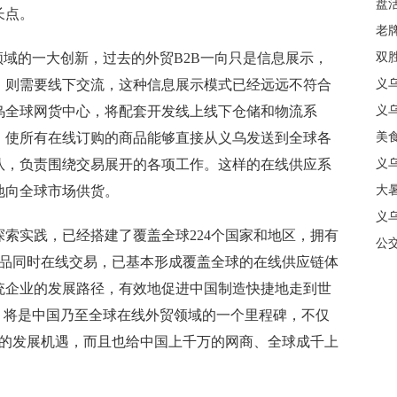
盘
长点。
质
老牌
域的一大创新，过去的外贸B2B一向只是信息展示，
中
双
，则需要线下交流，这种信息展示模式已经远远不符合
日
义
乌全球网货中心，将配套开发线上线下仓储和物流系
商
义
，使所有在线订购的商品能够直接从义乌发送到全球各
美
队，负责围绕交易展开的各项工作。这样的在线供应系
义
地向全球市场供货。
大暑
义
实践，已经搭建了覆盖全球224个国家和地区，拥有
合
公
种商品同时在线交易，已基本形成覆盖全球的在线供应链体
统企业的发展路径，有效地促进中国制造快捷地走到世
，将是中国乃至全球在线外贸领域的一个里程碑，不仅
新的发展机遇，而且也给中国上千万的网商、全球成千上