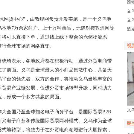
现
滚动
级
义
网货中心”，由敦煌网负责开发实施，是一个义乌地
乡
义
乌本地7万余家商户、上千万种商品，无缝对接敦煌网等
人
追
商将可以直接下单，通过线上线下整合的仓储物流系
义
视
进行全球市场的网络直销。
晓琦表示，各地政府都在积极行动，通过外贸电商带
在了前面。义乌是全球最大的小商品集散中心，具备天
易平台的领先者，双方的合作，将推动义乌当地丰富的
际贸易产业链发展，促进外贸市场转型升级，同时助力
业，形成一个多方共赢的局面。
义
全国乃至全球知名电子商务平台，是国际贸易B2B
人
新兴电子商务和传统国际贸易两种模式。义乌作为全球
民
槃式地转型，将致力于在外贸电商领域进行大胆探索，