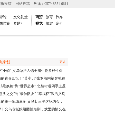
商报投稿
网站投稿
热线：0579-8551 6611
评论
文化礼堂
商贸
教育
汽车
阔忙食
专题汇
视觉
旅游
房产
新原创
更多
护“小鲵” 义乌做法入选全省生物多样性保
实践成果
满的青春回忆！“莫小贝”张罗着同福客栈在
再“开张”
“鸡毛换糖”到“世界超市” 北苑街道四季主题
再现义乌印记
点头之交”到“最佳队友” “幸福杯”激活义乌
江邻里情
天的第一碗绿豆汤 义乌廿三里这场约会，
角是快递小哥
评｜义乌老板娘组团拍短剧，戏里的情义在