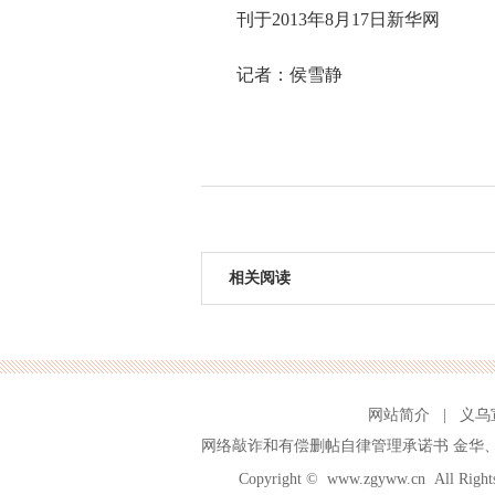
刊于2013年8月17日新华网
记者：侯雪静
相关阅读
网站简介
|
义乌
网络敲诈和有偿删帖自律管理承诺书
金华
Copyright ©
www.zgyww.cn
All Ri