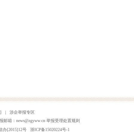
们
|
涉企举报专区
报邮箱：news@zgyww.cn
举报受理处置规则
信办[2015]12号
浙ICP备15020224号-1