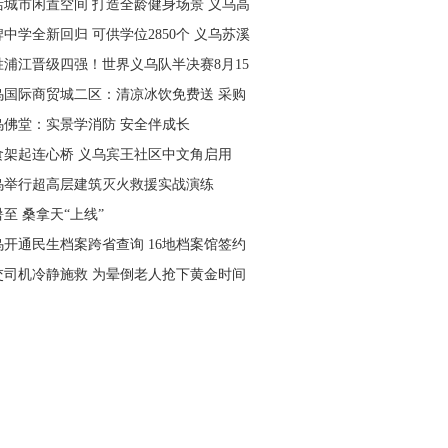
活城市闲置空间 打造全龄健身场景 义乌高
量落地省级文体民生实事
中学全新回归 可供学位2850个 义乌苏溪
学9月投用
胜浦江晋级四强！世界义乌队半决赛8月15
主场开打
乌国际商贸城二区：清凉冰饮免费送 采购
可就近领取
乌佛堂：实景学消防 安全伴成长
食架起连心桥 义乌宾王社区中文角启用
乌举行超高层建筑灭火救援实战演练
至 桑拿天“上线”
乌开通民生档案跨省查询 16地档案馆签约
作
交司机冷静施救 为晕倒老人抢下黄金时间