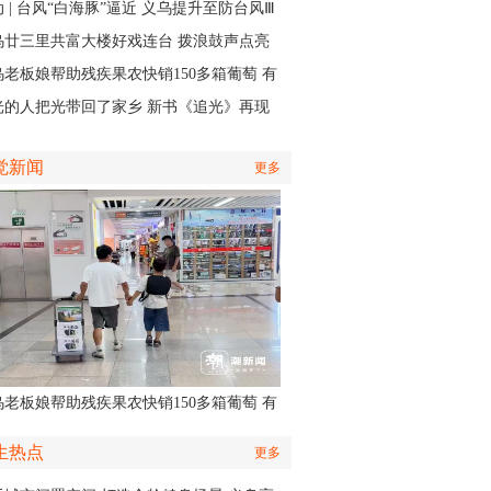
实中有了回响
 | 台风“白海豚”逼近 义乌提升至防台风Ⅲ
应急响应
乌廿三里共富大楼好戏连台 拨浪鼓声点亮
村之夜
乌老板娘帮助残疾果农快销150多箱葡萄 有
认出她还主演了部短剧
光的人把光带回了家乡 新书《追光》再现
商与一座城的双向奔赴
觉新闻
更多
乌老板娘帮助残疾果农快销150多箱葡萄 有
认出她还主演了部短剧
生热点
更多