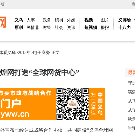
字版
义乌
人事
政务
镇街
外媒
视频
图片
义博绘
原创
民情巷
财经
社会
资讯
短视频
播报
十八力
体看义乌
>
2013年
>
电子商务
正文
煌网打造“全球网货中心”
最
守
护
满
义乌
从
展
从“
稠
秋
主
时
外宣布已经达成战略合作协议，共同建设“义乌全球网