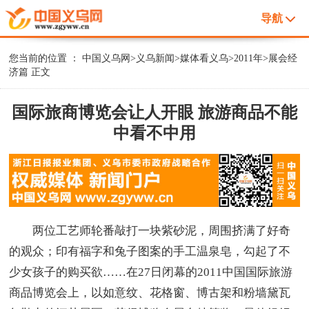
导航
您当前的位置 ：
中国义乌网
>
义乌新闻
>
媒体看义乌
>
2011年
>
展会经
济篇
正文
国际旅商博览会让人开眼 旅游商品不能
中看不中用
两位工艺师轮番敲打一块紫砂泥，周围挤满了好奇
的观众；印有福字和兔子图案的手工温泉皂，勾起了不
少女孩子的购买欲……在27日闭幕的2011中国国际旅游
商品博览会上，以如意纹、花格窗、博古架和粉墙黛瓦