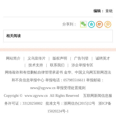
编辑：
童晓
分享到：
相关阅读
网站简介
|
义乌宣传片
|
版权声明
|
广告刊登
|
诚聘英才
|
技术支持
|
联系我们
|
涉企举报专区
网络敲诈和有偿删帖自律管理承诺书
金华
、
中国义乌网互联网违法
和不良信息举报中心
举报电话：057985516611 举报邮箱：
news@zgyww.cn
举报受理处置规则
Copyright ©
www.zgyww.cn
All Rights Reserved 互联网新闻信息服
务许可证：33120250002 批准文号：浙网信办[2015]12号
浙ICP备
15020224号-1