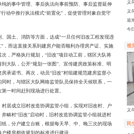
级
义
纯的事中管理、事后执法向事前预防、事后监督延伸
乡
义
”行动中推行执法模式“前置化”，促使管理对象自觉守
人
追
义
今
国土、消防等方面，达成“一旦任何旧改工程发现违
线
视
杠”，而这直接关系到建房户能否顺利办理房产证、实施
次，严格执行规划，“旧改”项目动工前，辖区大队将
到大队，公开“规划一张图”、宣传建房政策标准、明
房承诺书。再次，动员“旧改”村组建规范建房监督小
的同时，与辖区大队网格监管队员保持全天候联系，一
在第一时间赶到现场进行处置。
村居成立旧村改造协调监管小组，实现对旧改村、户
义
井畴村“旧改”启动时，旧村改造协调监管小组就进村
人
民
图纸，分户建立台账，根据每天早、中、晚三次的现场
每户楼房都依规划的标准进行建设。