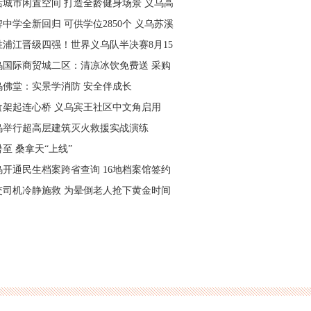
活城市闲置空间 打造全龄健身场景 义乌高
量落地省级文体民生实事
中学全新回归 可供学位2850个 义乌苏溪
学9月投用
胜浦江晋级四强！世界义乌队半决赛8月15
主场开打
乌国际商贸城二区：清凉冰饮免费送 采购
可就近领取
乌佛堂：实景学消防 安全伴成长
食架起连心桥 义乌宾王社区中文角启用
乌举行超高层建筑灭火救援实战演练
至 桑拿天“上线”
乌开通民生档案跨省查询 16地档案馆签约
作
交司机冷静施救 为晕倒老人抢下黄金时间