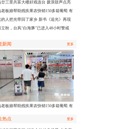
应急响应
乌廿三里共富大楼好戏连台 拨浪鼓声点亮
村之夜
乌老板娘帮助残疾果农快销150多箱葡萄 有
认出她还主演了部短剧
光的人把光带回了家乡 新书《追光》再现
商与一座城的双向奔赴
日立秋，台风“白海豚”已进入48小时警戒
，义乌风雨时间、雨量公布
觉新闻
更多
乌老板娘帮助残疾果农快销150多箱葡萄 有
认出她还主演了部短剧
生热点
更多