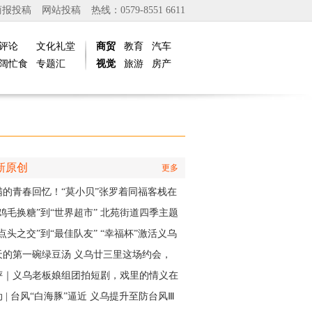
商报投稿
网站投稿
热线：0579-8551 6611
评论
文化礼堂
商贸
教育
汽车
阔忙食
专题汇
视觉
旅游
房产
新原创
更多
满的青春回忆！“莫小贝”张罗着同福客栈在
再“开张”
“鸡毛换糖”到“世界超市” 北苑街道四季主题
再现义乌印记
点头之交”到“最佳队友” “幸福杯”激活义乌
江邻里情
天的第一碗绿豆汤 义乌廿三里这场约会，
角是快递小哥
评｜义乌老板娘组团拍短剧，戏里的情义在
实中有了回响
 | 台风“白海豚”逼近 义乌提升至防台风Ⅲ