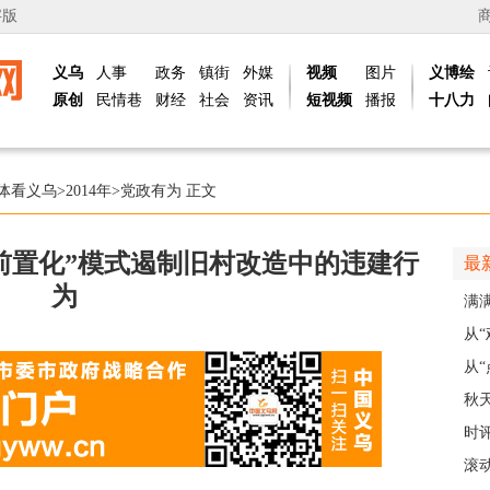
字版
义乌
人事
政务
镇街
外媒
视频
图片
义博绘
原创
民情巷
财经
社会
资讯
短视频
播报
十八力
体看义乌
>
2014年
>
党政有为
正文
前置化”模式遏制旧村改造中的违建行
最
为
满
义乌
从
展
从“
稠
秋
主
时
现
滚动