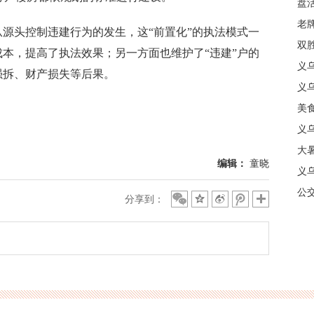
盘
质
老牌
源头控制违建行为的发生，这“前置化”的执法模式一
中
双
成本，提高了执法效果；另一方面也维护了“违建”户的
日
义
强拆、财产损失等后果。
商
义
美
义
大暑
编辑：
童晓
义
合
公
分享到：