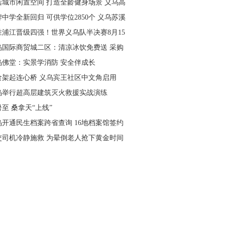
活城市闲置空间 打造全龄健身场景 义乌高
量落地省级文体民生实事
中学全新回归 可供学位2850个 义乌苏溪
学9月投用
胜浦江晋级四强！世界义乌队半决赛8月15
主场开打
乌国际商贸城二区：清凉冰饮免费送 采购
可就近领取
乌佛堂：实景学消防 安全伴成长
食架起连心桥 义乌宾王社区中文角启用
乌举行超高层建筑灭火救援实战演练
至 桑拿天“上线”
乌开通民生档案跨省查询 16地档案馆签约
作
交司机冷静施救 为晕倒老人抢下黄金时间