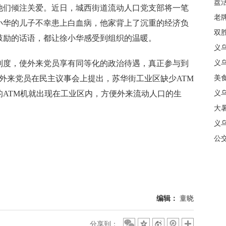
盘
们倾注关爱。近日，城西街道流动人口党支部将一笔
质
老牌
小华的儿子不幸患上白血病，他家背上了沉重的经济负
中
双
鼓励的话语，都让徐小华感受到组织的温暖。
日
义
度，使外来党员享有同等化的政治待遇，真正参与到
商
义
外来党员在民主议事会上提出，苏华街工业区缺少ATM
美
的ATM机就出现在工业区内，方便外来流动人口的生
义
大暑
义
合
公
编辑：
童晓
分享到：