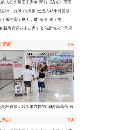
认出她还主演了部短剧
光的人把光带回了家乡 新书《追光》再现
商与一座城的双向奔赴
日立秋，台风“白海豚”已进入48小时警戒
，义乌风雨时间、雨量公布
乌江东的这个夏天，被“清凉”刷了屏
01套新房喜迎业主归家！义乌后宅永宁华府
层公寓正式启动交付
觉新闻
更多
乌老板娘帮助残疾果农快销150多箱葡萄 有
认出她还主演了部短剧
生热点
更多