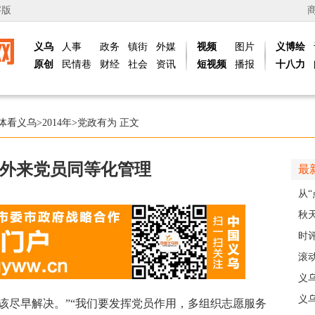
字版
义乌
人事
政务
镇街
外媒
视频
图片
义博绘
原创
民情巷
财经
社会
资讯
短视频
播报
十八力
体看义乌
>
2014年
>
党政有为
正文
外来党员同等化管理
最
从“
稠
秋
主
时
现
滚动
级
义
乡
义
尽早解决。”“我们要发挥党员作用，多组织志愿服务