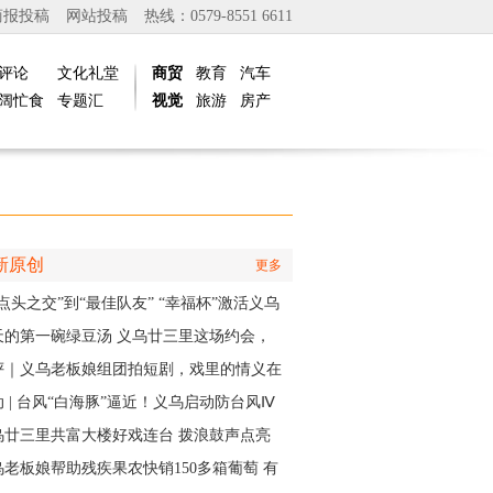
商报投稿
网站投稿
热线：0579-8551 6611
评论
文化礼堂
商贸
教育
汽车
阔忙食
专题汇
视觉
旅游
房产
新原创
更多
点头之交”到“最佳队友” “幸福杯”激活义乌
江邻里情
天的第一碗绿豆汤 义乌廿三里这场约会，
角是快递小哥
评｜义乌老板娘组团拍短剧，戏里的情义在
实中有了回响
 | 台风“白海豚”逼近！义乌启动防台风Ⅳ
应急响应
乌廿三里共富大楼好戏连台 拨浪鼓声点亮
村之夜
乌老板娘帮助残疾果农快销150多箱葡萄 有