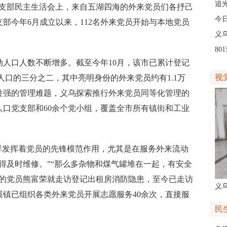
人
追
党支部民主生活会上，来自五湖四海的外来党员们各抒己
义
今
部今年6月成立以来，112名外来党员开始与本地党员
线
义
8
口人数不断增多。截至今年10月，该市已累计登记
高
视
住人口的三分之二，其中亮明身份的外来党员约有1.1万
性强的管理难题，义乌探索推行外来党员同等化管理的
人口党支部和60余个党小组，覆盖全市所有镇街和工业
发挥着党员的先锋模范作用，尤其是在服务外来流动
得及时维修。”“那么多杂物和煤气罐堆在一起，有安全
市的党员熊富荣就走访登记出租房消防隐患，至今已走访
义
苏溪镇已组织各类外来党员开展志愿服务40余次，直接服
人
民