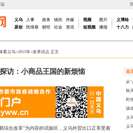
字版
义乌
人事
政务
镇街
外媒
视频
图片
义博绘
原创
民情巷
财经
社会
资讯
短视频
播报
十八力
体看义乌
>
2015年
>
改革试点
正文
探访：小商品王国的新烦恼
最
从“
稠
秋
主
时
现
滚动
级
义
乡
义
综合改革”为内容的试验区，义乌外贸出口正享受着