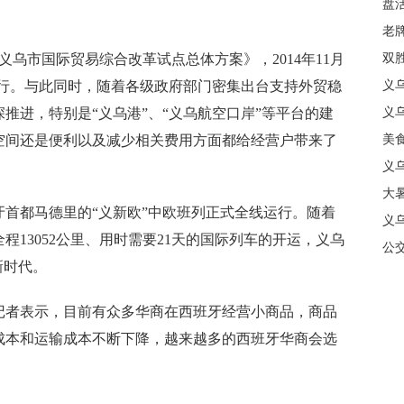
盘
质
老牌
乌市国际贸易综合改革试点总体方案》，2014年11月
中
双
关运行。与此同时，随着各级政府部门密集出台支持外贸稳
日
义
推进，特别是“义乌港”、“义乌航空口岸”等平台的建
商
义
空间还是便利以及减少相关费用方面都给经营户带来了
美
义
大暑
班牙首都马德里的“义新欧”中欧班列正式全线运行。随着
义
13052公里、用时需要21天的国际列车的开运，义乌
合
公
新时代。
者表示，目前有众多华商在西班牙经营小商品，商品
成本和运输成本不断下降，越来越多的西班牙华商会选