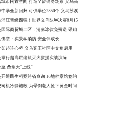
活城市闲置空间 打造全龄健身场景 义乌高
量落地省级文体民生实事
中学全新回归 可供学位2850个 义乌苏溪
学9月投用
胜浦江晋级四强！世界义乌队半决赛8月15
主场开打
乌国际商贸城二区：清凉冰饮免费送 采购
可就近领取
乌佛堂：实景学消防 安全伴成长
食架起连心桥 义乌宾王社区中文角启用
乌举行超高层建筑灭火救援实战演练
至 桑拿天“上线”
乌开通民生档案跨省查询 16地档案馆签约
作
交司机冷静施救 为晕倒老人抢下黄金时间