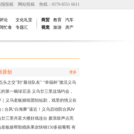
商报投稿
网站投稿
热线：0579-8551 6611
评论
文化礼堂
商贸
教育
汽车
阔忙食
专题汇
视觉
旅游
房产
新原创
更多
点头之交”到“最佳队友” “幸福杯”激活义乌
江邻里情
天的第一碗绿豆汤 义乌廿三里这场约会，
角是快递小哥
评｜义乌老板娘组团拍短剧，戏里的情义在
实中有了回响
 | 台风“白海豚”逼近！义乌启动防台风Ⅳ
应急响应
乌廿三里共富大楼好戏连台 拨浪鼓声点亮
村之夜
乌老板娘帮助残疾果农快销150多箱葡萄 有