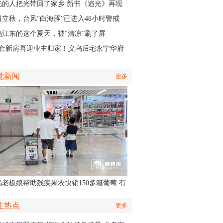
认出她还主演了部短剧
光的人把光带回了家乡 新书《追光》再现
商与一座城的双向奔赴
日立秋，台风“白海豚”已进入48小时警戒
，义乌风雨时间、雨量公布
乌江东的这个夏天，被“清凉”刷了屏
01套新房喜迎业主归家！义乌后宅永宁华府
层公寓正式启动交付
觉新闻
更多
乌老板娘帮助残疾果农快销150多箱葡萄 有
认出她还主演了部短剧
生热点
更多