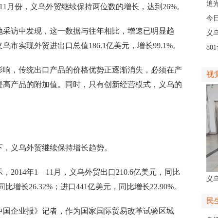
人
追
—11月份，义乌外贸继续保持两位数的增长，达到26%。
义
今
采访中发现，这一数据与往年相比，增速已明显趋
线
义
乌市实现外贸进出口总值186.1亿美元，增长99.1%。
8
高
响，传统出口产品的价格优势正逐渐消失，必须在产
视
提高产品的附加值。同时，只有创新经营模式，义乌的
，义乌外贸继续保持增长趋势。
14年1—11月，义乌外贸出口210.6亿美元，同比
义
同比增长26.32%；进口441亿美元，同比增长22.90%。
人
民
国企业报》记者，作为国家国际贸易改革试验区城