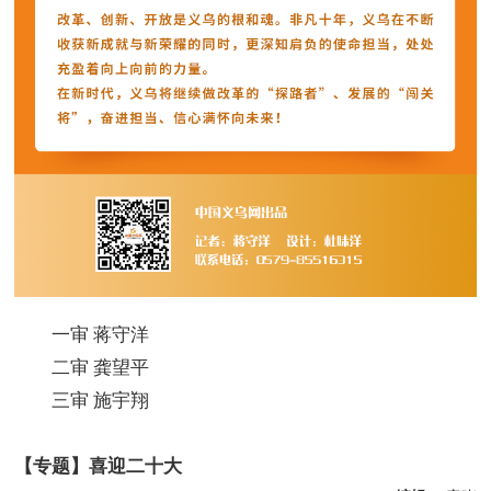
一审 蒋守洋
二审 龚望平
三审 施宇翔
【专题】喜迎二十大