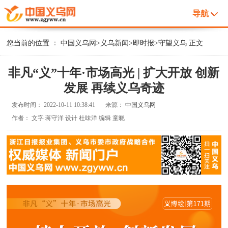
导航
您当前的位置 ：
中国义乌网
>
义乌新闻
>
即时报
>
守望义乌
正文
非凡“义”十年·市场高光 | 扩大开放 创新
发展 再续义乌奇迹
发布时间：
2022-10-11 10:38:41
来源：
中国义乌网
作者：
文字 蒋守洋 设计 杜味洋 编辑 童晓