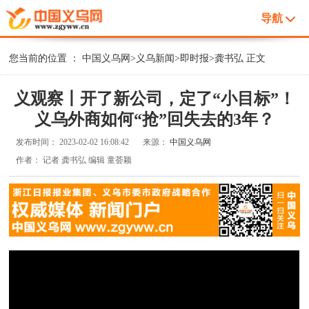
导航
您当前的位置 ：
中国义乌网
>
义乌新闻
>
即时报
>
龚书弘
正文
义观察丨开了新公司，定了“小目标”！
义乌外商如何“抢”回失去的3年？
发布时间：
2023-02-02 16:08:42
来源：
中国义乌网
作者：
记者 龚书弘 编辑 童荟颖