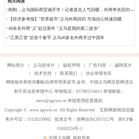
相关阅读
刚刚，义乌国际商贸城开市！记者直击人气回暖，外商争先回归→
【经济参考报】“世界超市”义乌外商回归 市场信心快速回暖
40余名外商“义”起过新年 “义乌是我的第二故乡”
“乙类乙管”后首个春节 义乌40多名外商齐过中国年
网站简介
|
义乌宣传片
|
版权声明
|
广告刊登
|
诚聘英才
|
技术支持
|
联系我们
|
涉企举报专区
网络敲诈和有偿删帖自律管理承诺书
金华
、
中国义乌网互联网违法
和不良信息举报中心
举报电话：057985516611 举报邮箱：
news@zgyww.cn
举报受理处置规则
Copyright ©
www.zgyww.cn
All Rights Reserved 互联网新闻信息服
务许可证：33120250002 批准文号：浙网信办[2015]12号
浙ICP备
15020224号-1
中国义乌网
版权所有