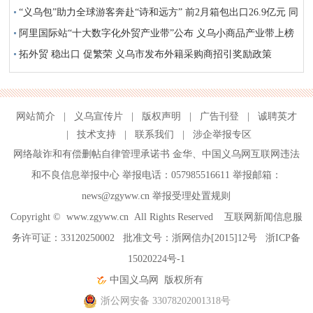
“义乌包”助力全球游客奔赴“诗和远方” 前2月箱包出口26.9亿元 同
比增长26.2%
阿里国际站“十大数字化外贸产业带”公布 义乌小商品产业带上榜
拓外贸 稳出口 促繁荣 义乌市发布外籍采购商招引奖励政策
网站简介
|
义乌宣传片
|
版权声明
|
广告刊登
|
诚聘英才
|
技术支持
|
联系我们
|
涉企举报专区
网络敲诈和有偿删帖自律管理承诺书
金华
、
中国义乌网互联网违法
和不良信息举报中心
举报电话：057985516611 举报邮箱：
news@zgyww.cn
举报受理处置规则
Copyright ©
www.zgyww.cn
All Rights Reserved 互联网新闻信息服
务许可证：33120250002 批准文号：浙网信办[2015]12号
浙ICP备
15020224号-1
中国义乌网
版权所有
浙公网安备 33078202001318号