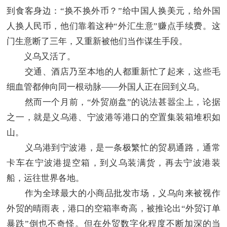
到食客身边：“换不换外币？”给中国人换美元，给外国
人换人民币，他们靠着这种“外汇生意”赚点手续费。这
门生意断了三年，又重新被他们当作谋生手段。
义乌又活了。
交通、酒店乃至本地的人都重新忙了起来，这些毛
细血管都伸向同一根动脉——外国人正在回到义乌。
然而一个月前，“外贸崩盘”的说法甚嚣尘上，论据
之一，就是义乌港、宁波港等港口的空置集装箱堆积如
山。
义乌港到宁波港，是一条极繁忙的贸易通路，通常
卡车在宁波港提空箱，到义乌装满货，再去宁波港装
船，运往世界各地。
作为全球最大的小商品批发市场，义乌向来被视作
外贸的晴雨表，港口的空箱率奇高，被推论出“外贸订单
暴跌”倒也不奇怪。但在外贸数字化程度不断加深的当