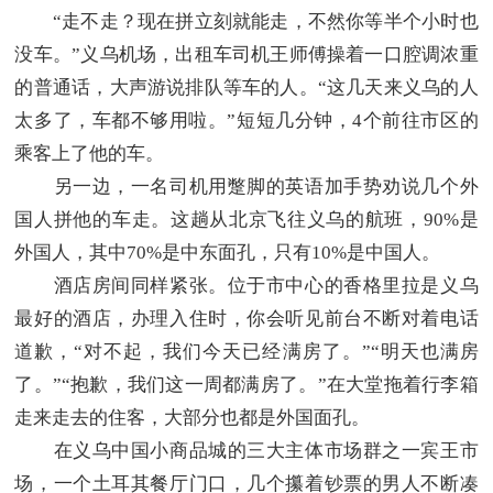
“走不走？现在拼立刻就能走，不然你等半个小时也
没车。”义乌机场，出租车司机王师傅操着一口腔调浓重
的普通话，大声游说排队等车的人。“这几天来义乌的人
太多了，车都不够用啦。”短短几分钟，4个前往市区的
乘客上了他的车。
另一边，一名司机用蹩脚的英语加手势劝说几个外
国人拼他的车走。这趟从北京飞往义乌的航班，90%是
外国人，其中70%是中东面孔，只有10%是中国人。
酒店房间同样紧张。位于市中心的香格里拉是义乌
最好的酒店，办理入住时，你会听见前台不断对着电话
道歉，“对不起，我们今天已经满房了。”“明天也满房
了。”“抱歉，我们这一周都满房了。”在大堂拖着行李箱
走来走去的住客，大部分也都是外国面孔。
在义乌中国小商品城的三大主体市场群之一宾王市
场，一个土耳其餐厅门口，几个攥着钞票的男人不断凑