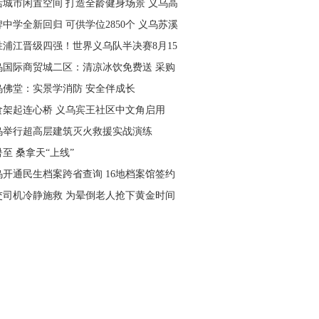
活城市闲置空间 打造全龄健身场景 义乌高
量落地省级文体民生实事
中学全新回归 可供学位2850个 义乌苏溪
学9月投用
胜浦江晋级四强！世界义乌队半决赛8月15
主场开打
乌国际商贸城二区：清凉冰饮免费送 采购
可就近领取
乌佛堂：实景学消防 安全伴成长
食架起连心桥 义乌宾王社区中文角启用
乌举行超高层建筑灭火救援实战演练
至 桑拿天“上线”
乌开通民生档案跨省查询 16地档案馆签约
作
交司机冷静施救 为晕倒老人抢下黄金时间