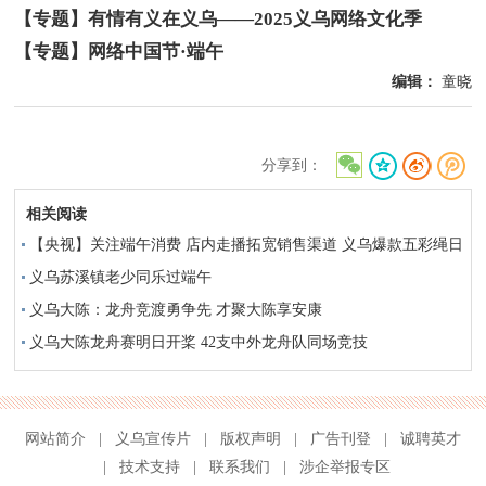
【专题】有情有义在义乌——2025义乌网络文化季
【专题】网络中国节·端午
编辑：
童晓
分享到：
相关阅读
【央视】关注端午消费 店内走播拓宽销售渠道 义乌爆款五彩绳日
销八万条
义乌苏溪镇老少同乐过端午
义乌大陈：龙舟竞渡勇争先 才聚大陈享安康
义乌大陈龙舟赛明日开桨 42支中外龙舟队同场竞技
网站简介
|
义乌宣传片
|
版权声明
|
广告刊登
|
诚聘英才
|
技术支持
|
联系我们
|
涉企举报专区