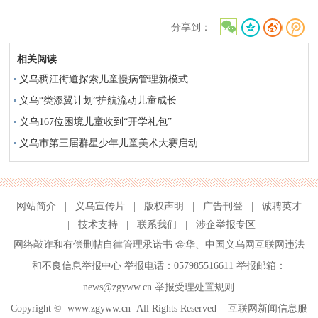
分享到：
相关阅读
义乌稠江街道探索儿童慢病管理新模式
义乌“类添翼计划”护航流动儿童成长
义乌167位困境儿童收到“开学礼包”
义乌市第三届群星少年儿童美术大赛启动
网站简介
|
义乌宣传片
|
版权声明
|
广告刊登
|
诚聘英才
|
技术支持
|
联系我们
|
涉企举报专区
网络敲诈和有偿删帖自律管理承诺书
金华
、
中国义乌网互联网违法
和不良信息举报中心
举报电话：057985516611 举报邮箱：
news@zgyww.cn
举报受理处置规则
Copyright ©
www.zgyww.cn
All Rights Reserved 互联网新闻信息服