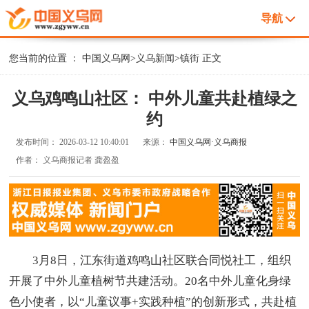
导航
您当前的位置 ：
中国义乌网
>
义乌新闻
>
镇街
正文
义乌鸡鸣山社区： 中外儿童共赴植绿之
约
发布时间：
2026-03-12 10:40:01
来源：
中国义乌网·义乌商报
作者：
义乌商报记者 龚盈盈
3月8日，江东街道鸡鸣山社区联合同悦社工，组织
开展了中外儿童植树节共建活动。20名中外儿童化身绿
色小使者，以“儿童议事+实践种植”的创新形式，共赴植