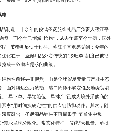
四个集装箱，9月前货物能运抵哥伦比亚。
模糊
品制造二十余年的俊鸿圣诞服饰礼品厂负责人蒋江平
询盘，而今年已悄然“抢跑”，从去年底至今年初，国外
流程，节奏明显快于过往。蒋江平直观感受到：今年的
变化在于，圣诞用品外贸传统的“淡旺季”刻度已被彻
被拉成一条顺应需求的曲线。
结构性前移并非偶然，而是全球贸易变量与产业生态
者，面对海运运力波动、港口周转不确定性及地缘贸易
。“早下单、早锁舱位、早排产”已成为境外采购商的
买家“用时间换确定性”的供应链防御动作。其次，随
的深度融合，圣诞商品销售不再局限于“节前集中爆
让需求呈现分散化、常态化特征，传统“大批量、单批