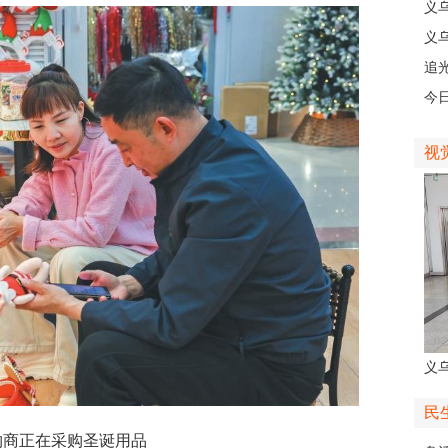
级
义
乡
义
人
追
义
今
线
视
义
人
民
购商正在采购圣诞用品