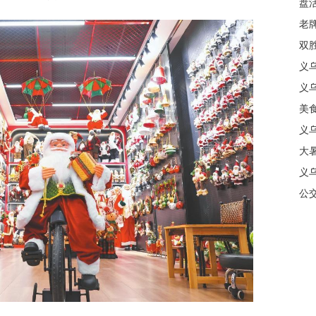
盘
质
老牌
中
双
日
义
商
义
美
义
大暑
义
合
公