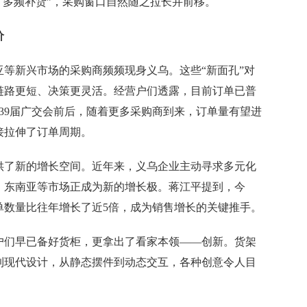
、多频补货”，采购窗口自然随之拉长并前移。
价
新兴市场的采购商频频现身义乌。这些“新面孔”对
链路更短、决策更灵活。经营户们透露，目前订单已普
第139届广交会前后，随着更多采购商到来，订单量有望进
接拉伸了订单周期。
了新的增长空间。近年来，义乌企业主动寻求多元化
、东南亚等市场正成为新的增长极。蒋江平提到，今
单数量比往年增长了近5倍，成为销售增长的关键推手。
们早已备好货柜，更拿出了看家本领——创新。货架
到现代设计，从静态摆件到动态交互，各种创意令人目