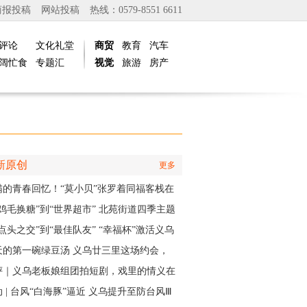
商报投稿
网站投稿
热线：0579-8551 6611
评论
文化礼堂
商贸
教育
汽车
阔忙食
专题汇
视觉
旅游
房产
新原创
更多
满的青春回忆！“莫小贝”张罗着同福客栈在
再“开张”
“鸡毛换糖”到“世界超市” 北苑街道四季主题
再现义乌印记
点头之交”到“最佳队友” “幸福杯”激活义乌
江邻里情
天的第一碗绿豆汤 义乌廿三里这场约会，
角是快递小哥
评｜义乌老板娘组团拍短剧，戏里的情义在
实中有了回响
 | 台风“白海豚”逼近 义乌提升至防台风Ⅲ