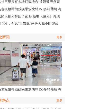
应急响应
乌廿三里共富大楼好戏连台 拨浪鼓声点亮
村之夜
乌老板娘帮助残疾果农快销150多箱葡萄 有
认出她还主演了部短剧
光的人把光带回了家乡 新书《追光》再现
商与一座城的双向奔赴
日立秋，台风“白海豚”已进入48小时警戒
，义乌风雨时间、雨量公布
觉新闻
更多
乌老板娘帮助残疾果农快销150多箱葡萄 有
认出她还主演了部短剧
生热点
更多