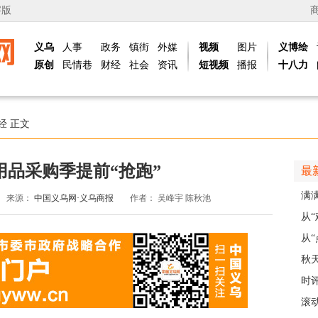
字版
义乌
人事
政务
镇街
外媒
视频
图片
义博绘
原创
民情巷
财经
社会
资讯
短视频
播报
十八力
经
正文
用品采购季提前“抢跑”
最
满
来源：
中国义乌网·义乌商报
作者：
吴峰宇 陈秋池
义乌
从
展
从“
稠
秋
主
时
现
滚动