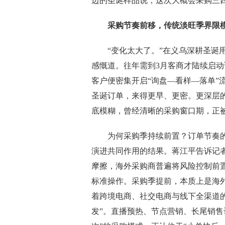
边的圣诞样品说，这次大概会采购三
采购节奏前移，传统淡旺季界限
“变化太大了。”在义乌深耕圣诞用
感慨道。往年需到3月客商才陆续启动
客户便密集开启“询盘—看样—落单”
圣诞订单，来得更早、更密。更深层的
底模糊，曾经清晰的采购窗口期，正
为何采购季持续前置？订单节奏的
演进共同作用的结果。蒋江平告诉记
摩擦，海外采购商普遍将风险控制前置
标准操作。采购季提前，本质上是海外
着跨境电商、社交电商与线下全渠道
发”。直播预热、节点营销、长尾销售