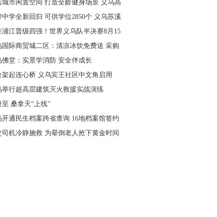
活城市闲置空间 打造全龄健身场景 义乌高
量落地省级文体民生实事
中学全新回归 可供学位2850个 义乌苏溪
学9月投用
胜浦江晋级四强！世界义乌队半决赛8月15
主场开打
乌国际商贸城二区：清凉冰饮免费送 采购
可就近领取
乌佛堂：实景学消防 安全伴成长
食架起连心桥 义乌宾王社区中文角启用
乌举行超高层建筑灭火救援实战演练
至 桑拿天“上线”
乌开通民生档案跨省查询 16地档案馆签约
作
交司机冷静施救 为晕倒老人抢下黄金时间