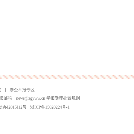
们
|
涉企举报专区
报邮箱：news@zgyww.cn
举报受理处置规则
信办[2015]12号
浙ICP备15020224号-1