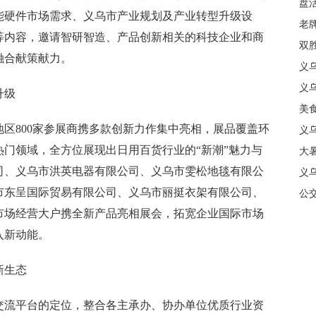
盘
能硬件市场需求、义乌市产业规划及产业转型升级设
质
老牌
等内容，邀请智研智造、产品创新相关的科技企业和商
中
双
融合献策献力。
日
义
商
义
升级
美
区800家参展商携多款创新力作集中亮相，展品覆盖环
义
门领域，全方位展现出日用百货行业的“新潮”魅力与
大暑
司、义乌市洪英电器有限公司、义乌市雯松地毯有限公
义
市东呈国际贸易有限公司、义乌市丽挺衣架有限公司、
合
公
市场经营大户携全新产品亮相展会，拓宽企业国际市场
入新动能。
新生态
流平台的定位，整合各主承办、协办单位优质行业资