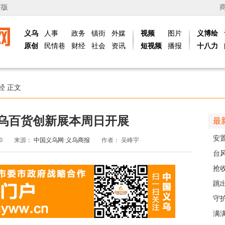
字版
义乌
人事
政务
镇街
外媒
视频
图片
义博绘
原创
民情巷
财经
社会
资讯
短视频
播报
十八力
经
正文
义乌百货创新展本周日开展
最
安
40
来源：
中国义乌网·义乌商报
作者：
吴峰宇
的“
台
头
抢
风“
跳出
解
守
护
满