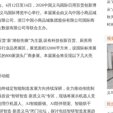
义乌
从
月12日至14日，2026中国义乌国际日用百货创新博
展
从“
将在义乌国际博览中心举行。本届展会由义乌中国小商品城
稠
秋
有限公司、浙江中国小商品城集团股份有限公司国际商
主
时
大数据有限公司等联合主办。
现
视
货‘新’潮创先驱”为主题,设有科技创新百货、厨房用
行业品类展区，展览面积32000平方米，设国际标准展
地区的800家源头厂商参展。本届展会将呈现以下几大亮
新动能
终锚定智能制造发展方向持续深耕，全力推动传统制
义
首设“智研智造·新质义乌”专区，现场将展示机器人竞
人
理疗机器人、AI智能眼镜、AI陪伴萌宠、智能烘干
民
研智造·新质义乌”闭门论坛，探讨包括智研智造发展趋