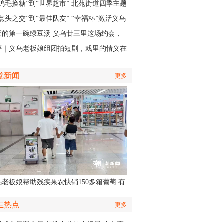
再“开张”
“鸡毛换糖”到“世界超市” 北苑街道四季主题
再现义乌印记
点头之交”到“最佳队友” “幸福杯”激活义乌
江邻里情
天的第一碗绿豆汤 义乌廿三里这场约会，
角是快递小哥
评｜义乌老板娘组团拍短剧，戏里的情义在
实中有了回响
觉新闻
更多
乌老板娘帮助残疾果农快销150多箱葡萄 有
认出她还主演了部短剧
生热点
更多