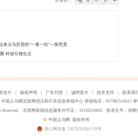
分享到：
妨来义乌百货的“一展一街”一探究竟
聚 科创引领生活
宣传片
|
版权声明
|
广告刊登
|
诚聘英才
|
技术支持
|
联系我
、
中国义乌网互联网违法和不良信息举报中心
举报电话：057985516611 举
ghts Reserved 互联网新闻信息服务许可证：33120250002 批准文号：浙网
中国义乌网
版权所有
浙公网安备 33078202001318号