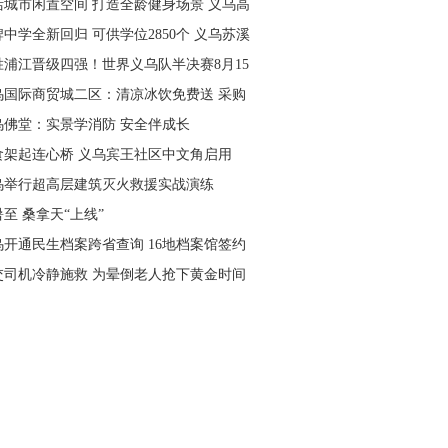
活城市闲置空间 打造全龄健身场景 义乌高
量落地省级文体民生实事
中学全新回归 可供学位2850个 义乌苏溪
学9月投用
胜浦江晋级四强！世界义乌队半决赛8月15
主场开打
乌国际商贸城二区：清凉冰饮免费送 采购
可就近领取
乌佛堂：实景学消防 安全伴成长
食架起连心桥 义乌宾王社区中文角启用
乌举行超高层建筑灭火救援实战演练
至 桑拿天“上线”
乌开通民生档案跨省查询 16地档案馆签约
作
交司机冷静施救 为晕倒老人抢下黄金时间