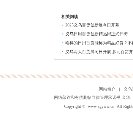
相关阅读
2025义乌百货创新展今日开幕
义乌日用百货创新精品街正式开街
啥样的日用百货能称为精品好货？不
义乌两大百货展同日开展 多元百货齐
网站简介
|
义乌
网络敲诈和有偿删帖自律管理承诺书
金华
Copyright ©
www.zgyww.cn
All Ri