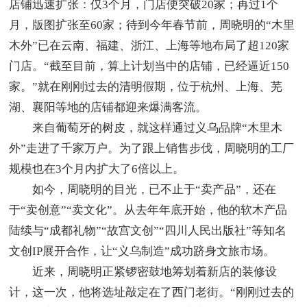
店铺迅速扩张：仅3个月，门店便突破20家；再过1个
月，版图扩张至60家；待到今年春节前，周晓明的“木里
木外”已在云南、福建、浙江、上海等地布局了超120家
门店。“截至目前，算上计划当中的店铺，已经逼近150
家。”就在刚刚过去的清明假期，位于杭州、上海、芜
湖、襄阳等地的店铺都迎来爆满客流。
来自葡萄牙的树皮，就这样通过义乌品牌“木里木
外”走进了千家万户。为了跟上销售步伐，周晓明的工厂
规模也在3个月内扩大了6倍以上。
如今，周晓明的目光，已不止于“卖产品”，还在
于“卖创意”“卖文化”。从去年年底开始，他的软木产品
陆续与“成都礼物”“故宫文创”“四川人民出版社”等知名
文创IP展开合作，让“义乌制造”成功跻身文旅市场。
近来，周晓明正紧锣密鼓地筹划着新店的装修设
计，这一次，他将选址敲定在了西门老街。“刚刚过去的