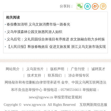
分享到：
相关阅读
春假叠加清明 义乌文旅消费市场一路春光
义乌华溪森林公园文旅惠民游人如织
义乌后宅：义礼田园综合体项目有序推进 农文旅融合助力乡村振
兴
【人民日报】释放春晚效应 促进文旅发展 浙江义乌文旅市场实现
新春“开门红”
网站简介
|
义乌宣传片
|
版权声明
|
广告刊登
|
诚聘英才
|
技术支持
|
联系我们
|
涉企举报专区
网络敲诈和有偿删帖自律管理承诺书
金华
、
中国义乌网互联网违法
和不良信息举报中心
举报电话：057985516611 举报邮箱：
news@zgyww.cn
举报受理处置规则
Copyright ©
www.zgyww.cn
All Rights Reserved 互联网新闻信息服