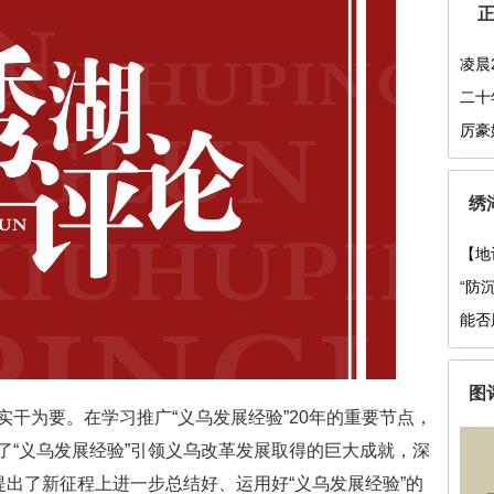
凌晨
大爷
二十
前有
厉豪
绣
【地
间命
“防
能否
图
为要。在学习推广“义乌发展经验”20年的重要节点，
了“义乌发展经验”引领义乌改革发展取得的巨大成就，深
提出了新征程上进一步总结好、运用好“义乌发展经验”的