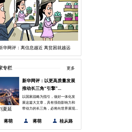
新华网评：离信息越近 离贫困就越远
家专栏
更多
新华网评：以更高质量发展
推动长三角“引擎”...
以国家战略为指引，做好一体化发
展这篇大文章，具有强劲影响力和
刘夏延
带动力的长三角，必将向世界展现...
蒋萌
蒋萌
桂从路