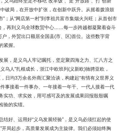
乌始终坚定不移吃“改革饭”、走“开放路”、打“创新
革中破局，在开放中扩张，在创新中跃升。从摇着拨浪鼓
超市”；从“网店第一村”到李祖共富市集烟火兴旺；从首创市
平台，再到义乌全球数贸中心……每一步跨越都凝聚着奋斗
万户，外贸出口额居全国县(市、区)首位。这些数字背
的紧握。
展，是义乌人牢记嘱托，坚定聚四海之力、汇八方之
义乌人”扎根成长，浙江中欧班列(义新欧)驰骋亚欧，
地区，日均3万余名外商汇聚洽谈，构建起“有情有义世界义
一件事接着一件事办、一年接着一年干、一代人接着一代
务实功、求实效，用可感可及的发展成果回报殷殷嘱
检验的实绩。
结好、运用好“义乌发展经验”，是义乌必须扛起的使
五”开局起步，高质量发展成为主旋律。我们必须始终胸