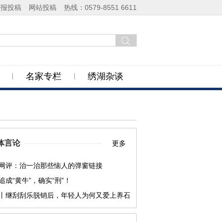
商报投稿
网站投稿
热线：0579-8551 6611
名家专栏
绣湖杂谈
体言论
更多
网评：治一治那些恼人的弹窗链接
追成“黄牛”，确实“刑”！
丨继刮刮乐脱销后，年轻人为何又爱上养石