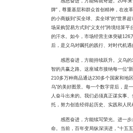
感恩奋进，方能铸就奇迹。20年来，义
牌”，尊重基层和群众首创精神，在改
的小商贩到“买全球、卖全球”的“世界
场采购贸易方式到“义支付”跨境结算
的汗水。如今，市场经营主体突破126
后，是义乌对嘱托的践行、对时代机遇
感恩奋进，方能持续跃升。义乌的发
智的共赢之路。这座城市接纳每一位“新
210多万种商品通达230多个国家和
乌”的美好图景。每一个数字背后，是
人奋斗出来的。我们必须真正谋实事、
托，努力创造经得起历史、实践和人民
感恩奋进，方能续写荣光。进一步总
命。当前，百年变局纵深演进，“十五