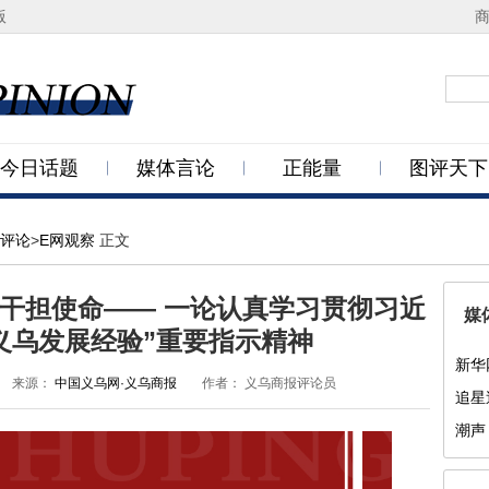
版
今日话题
媒体言论
正能量
图评天下
评论
>
E网观察
正文
实干担使命—— 一论认真学习贯彻习近
媒
义乌发展经验”重要指示精神
新华
来源：
中国义乌网·义乌商报
作者：
义乌商报评论员
追星
潮声
头？