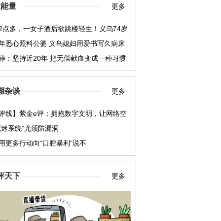
正能量
更多
2点多，一女子酒后欲跳楼轻生！义乌74岁
一个箭步冲了上去……
年悉心照料公婆 义乌媳妇用爱书写久病床
“孝媳”
婷：坚持近20年 把无偿献血变成一种习惯
湖杂谈
更多
评线】紫金e评：拥抱数字文明，让网络空
运共同体更紧密
沉迷系统”尤须防漏洞
用更多行动向“口腔暴利”说不
评天下
更多