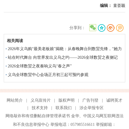
编辑：
童荟颖
分享到：
相关阅读
2026年义乌购“最美老板娘”揭晓：从春晚舞台到数贸先锋，“她力
量”闪耀全球
站在时代舞台 向世界发出义乌之约——2026全球数贸之夜侧记
2026全球数贸之夜奏响义乌“春之声”
义乌全球数贸中心会场正月初三起可预约参观
网站简介
|
义乌宣传片
|
版权声明
|
广告刊登
|
诚聘英才
|
技术支持
|
联系我们
|
涉企举报专区
网络敲诈和有偿删帖自律管理承诺书
金华
、
中国义乌网互联网违法
和不良信息举报中心
举报电话：057985516611 举报邮箱：