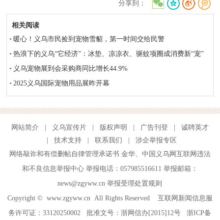
分享到：
相关阅读
暖心！义乌市民捡到宠物雪貂，第一时间交给民警
热浪下的义乌“它经济”：冰垫、凉凉衣、驱蚊项圈成消费新“宠”
义乌宠物展到会采购商同比增长44.9%
2025义乌国际宠物用品展昨开幕
网站简介
|
义乌宣传片
|
版权声明
|
广告刊登
|
诚聘英才
|
技术支持
|
联系我们
|
涉企举报专区
网络敲诈和有偿删帖自律管理承诺书
金华
、
中国义乌网互联网违法
和不良信息举报中心
举报电话：057985516611 举报邮箱：
news@zgyww.cn
举报受理处置规则
Copyright ©
www.zgyww.cn
All Rights Reserved 互联网新闻信息服
务许可证：33120250002 批准文号：浙网信办[2015]12号
浙ICP备