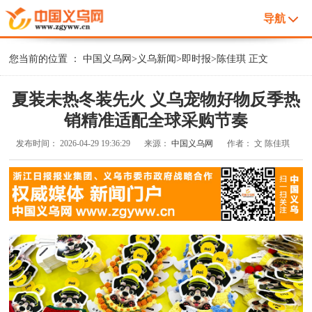
导航
您当前的位置 ：
中国义乌网
>
义乌新闻
>
即时报
>
陈佳琪
正文
夏装未热冬装先火 义乌宠物好物反季热
销精准适配全球采购节奏
发布时间：
2026-04-29 19:36:29
来源：
中国义乌网
作者：
文 陈佳琪