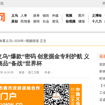
字版
义乌
人事
政务
镇街
外媒
视频
图片
义博绘
原创
民情巷
财经
社会
资讯
短视频
播报
十八力
体看义乌
>
2026年
>
视频报道
正文
乌“爆款”密码 创意掘金专利护航 义
最
商品“备战”世界杯
双
日
即
30 14:24:30
来源：
浙江卫视
作者：
台
时评
【
那
工
社区
足