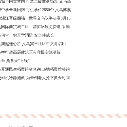
活城市闲置空间 打造全龄健身场景 义乌高
量落地省级文体民生实事
中学全新回归 可供学位2850个 义乌苏溪
学9月投用
胜浦江晋级四强！世界义乌队半决赛8月15
主场开打
乌国际商贸城二区：清凉冰饮免费送 采购
可就近领取
乌佛堂：实景学消防 安全伴成长
食架起连心桥 义乌宾王社区中文角启用
乌举行超高层建筑灭火救援实战演练
至 桑拿天“上线”
乌开通民生档案跨省查询 16地档案馆签约
作
交司机冷静施救 为晕倒老人抢下黄金时间