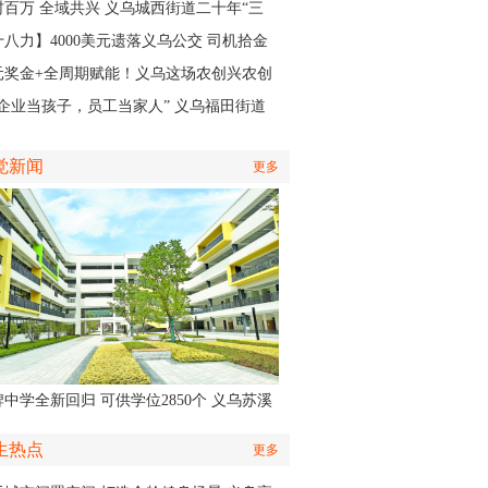
籍医生
村百万 全域共兴 义乌城西街道二十年“三
”实践，绘就产业共富新图景
十八力】4000美元遗落义乌公交 司机拾金
昧获外国客商点赞
元奖金+全周期赋能！义乌这场农创兴农创
大赛开启报名
把企业当孩子，员工当家人” 义乌福田街道
何培育出一家“奖奔驰”的企业
觉新闻
更多
中学全新回归 可供学位2850个 义乌苏溪
学9月投用
生热点
更多