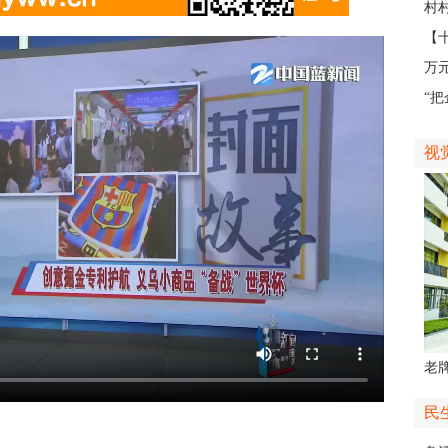
外
村
地
【
不
万
业
“
如
视
老牌
中
民