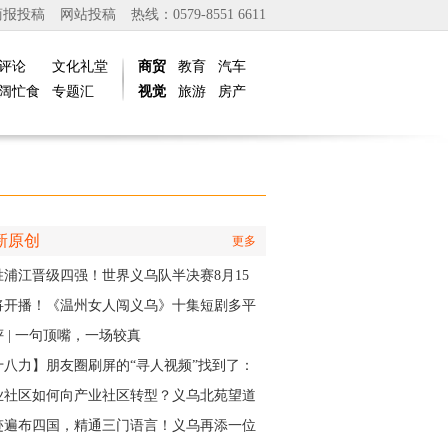
商报投稿
网站投稿
热线：0579-8551 6611
评论
文化礼堂
商贸
教育
汽车
阔忙食
专题汇
视觉
旅游
房产
新原创
更多
胜浦江晋级四强！世界义乌队半决赛8月15
主场开打
将开播！《温州女人闯义乌》十集短剧多平
同步上线
 | 一句顶嘴，一场较真
十八力】朋友圈刷屏的“寻人视频”找到了：
个递出雨衣的义乌排水人，原来是他
业社区如何向产业社区转型？义乌北苑望道
将IP作为“金钥匙”
迹遍布四国，精通三门语言！义乌再添一位