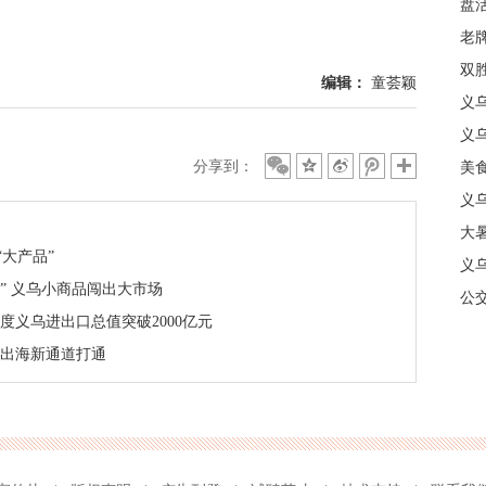
盘
质
老牌
中
双
编辑：
童荟颖
日
义
商
义
分享到：
美
义
大暑
大产品”
义
” 义乌小商品闯出大市场
合
公
度义乌进出口总值突破2000亿元
品出海新通道打通