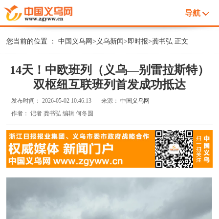
导航
您当前的位置 ：
中国义乌网
>
义乌新闻
>
即时报
>
龚书弘
正文
14天！中欧班列（义乌—别雷拉斯特）
双枢纽互联班列首发成功抵达
发布时间：
2026-05-02 10:46:13
来源：
中国义乌网
作者：
记者 龚书弘 编辑 何冬圆