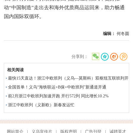
动“中国制造”走出去和海外优质商品运回来，助力畅通
国内国际双循环。
编辑：
何冬圆
分享到：
相关阅读
最快15天直达！浙江中欧班列（义乌—莫斯科）双枢纽互联班列开
行
全国首单！义乌“海铁联运+B保+中欧班列”新通道开通
前2月浙江中欧班列加速开跑 开行572列 同比增长10.2%
浙江中欧班列（义新欧）新春发运忙
网站简介
|
义乌宣传片
|
版权声明
|
广告刊登
|
诚聘英才