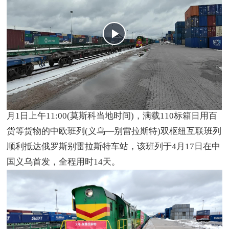
中国义乌网5月2日讯（记者 龚书弘 编辑 何冬圆）
5
月1日上午11:00(莫斯科当地时间)，满载110标箱日用百
货等货物的中欧班列(义乌—别雷拉斯特)双枢纽互联班列
顺利抵达俄罗斯别雷拉斯特车站，该班列于4月17日在中
国义乌首发，全程用时14天。