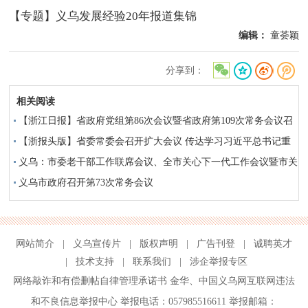
【专题】义乌发展经验20年报道集锦
编辑：
童荟颖
分享到：
相关阅读
【浙江日报】省政府党组第86次会议暨省政府第109次常务会议召
开
【浙报头版】省委常委会召开扩大会议 传达学习习近平总书记重
要指示精神 深入践行“八八战略” 持续推动“义乌发展经验”走深走
义乌：市委老干部工作联席会议、全市关心下一代工作会议暨市关
实
工委成员单位联席会议召开
义乌市政府召开第73次常务会议
网站简介
|
义乌宣传片
|
版权声明
|
广告刊登
|
诚聘英才
|
技术支持
|
联系我们
|
涉企举报专区
网络敲诈和有偿删帖自律管理承诺书
金华
、
中国义乌网互联网违法
和不良信息举报中心
举报电话：057985516611 举报邮箱：