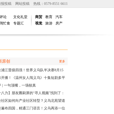
商报投稿
网站投稿
热线：0579-8551 6611
评论
文化礼堂
商贸
教育
汽车
阔忙食
专题汇
视觉
旅游
房产
新原创
更多
胜浦江晋级四强！世界义乌队半决赛8月15
主场开打
将开播！《温州女人闯义乌》十集短剧多平
同步上线
 | 一句顶嘴，一场较真
十八力】朋友圈刷屏的“寻人视频”找到了：
个递出雨衣的义乌排水人，原来是他
业社区如何向产业社区转型？义乌北苑望道
将IP作为“金钥匙”
迹遍布四国，精通三门语言！义乌再添一位