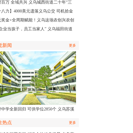
籍医生
村百万 全域共兴 义乌城西街道二十年“三
”实践，绘就产业共富新图景
十八力】4000美元遗落义乌公交 司机拾金
昧获外国客商点赞
元奖金+全周期赋能！义乌这场农创兴农创
大赛开启报名
把企业当孩子，员工当家人” 义乌福田街道
何培育出一家“奖奔驰”的企业
觉新闻
更多
中学全新回归 可供学位2850个 义乌苏溪
学9月投用
生热点
更多