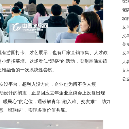
盘
质
老牌
中
双
日
义
商
义
美
有游园打卡、才艺展示，也有厂家直销市集、人才政
义
小组招募墙。这场看似“混搭”的活动，实则是佛堂镇
大暑
”三维融合的一次系统性尝试。
义
合
公
友没平台，想融入没方向，企业也为留不住人烦
活动设计的初衷，正是回应去年企业座谈会上反复出现
、暖民心"的定位，通破解青年"融入难、交友难"，助力
实惠、增联结"，实现多重价值共赢。