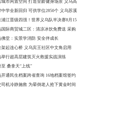
活城市闲置空间 打造全龄健身场景 义乌高
量落地省级文体民生实事
中学全新回归 可供学位2850个 义乌苏溪
学9月投用
胜浦江晋级四强！世界义乌队半决赛8月15
主场开打
乌国际商贸城二区：清凉冰饮免费送 采购
可就近领取
乌佛堂：实景学消防 安全伴成长
食架起连心桥 义乌宾王社区中文角启用
乌举行超高层建筑灭火救援实战演练
至 桑拿天“上线”
乌开通民生档案跨省查询 16地档案馆签约
作
交司机冷静施救 为晕倒老人抢下黄金时间