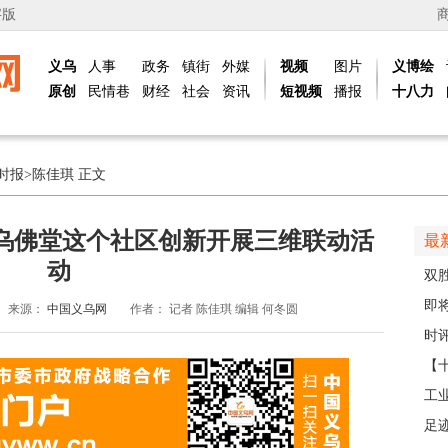
字版
义乌
人事
政务
镇街
外媒
视频
图片
义博绘
原创
民情巷
财经
社会
资讯
短视频
播报
十八力
时报
>
陈佳琪
正文
义乌佛堂这个社区创新开展三维联动活
最
动
双
日
即
来源：
中国义乌网
作者：
记者 陈佳琪 编辑 何冬圆
台
时评
【
那
工
社区
足