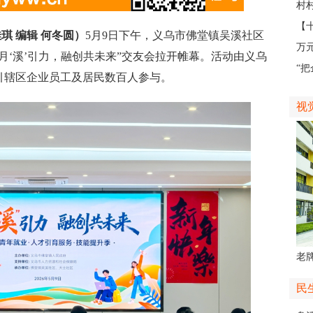
外
村
地
【
琪 编辑 何冬圆）
5月9日下午，义乌市佛堂镇吴溪社区
不
万
月‘溪’引力，融创共未来”交友会拉开帷幕。活动由义乌
业
“
引辖区企业员工及居民数百人参与。
如
视
老牌
中
民