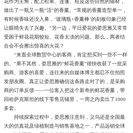
花作为主角，配上松果、莲蓬、桂皮这些自然的辅材，
做出了一瓶又一瓶“活”的香薰。“常规的香薰造型单一，
有时候香味还没入鼻，‘玻璃瓶+香薰棒’的刻板印象已经
让眼睛失去了兴趣。”另一边，平日爱花的娄思雅又常常
受困于鲜花花期较短、花香太淡的问题。那么，两者结
合会不会擦出惊喜的火花？
“来逛全球数贸中心的客商，肯定想买到一些不一样
的。”果不其然，娄思雅的“鲜花香薰”很快收获了一批采
购商、游客的喜爱，连往来的自媒体博主都忍不住拍照
发朋友圈。真正让娄思雅确信这条路走对了的，是采购
商的订单反馈——一位客人把这个新奇的鲜花香薰，带
回哈萨克斯坦的线下零售店铺里，一周之内卖出了1000
多套。
持续探索过程中，娄思雅注意到，义乌还是全国最
大的仿真花及绿植制造与销售基地之一，产品远销全球