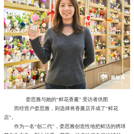
娄思雅与她的“鲜花香薰” 受访者供图
而经营户娄思雅，则选择将香薰店开成了“鲜花
店”。
作为一名“创二代”，娄思雅创造性地把鲜活的绣球