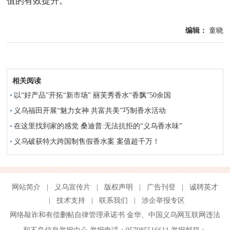
值的有效提升。
编辑：
童晓
相关阅读
以“好产品”开拓“新市场” 丽芙秀香水“香飘”50余国
义乌福田开展“魅力女神 共富共美”巧制香水活动
在这里找到家的感觉 桑迪普:无法抗拒的“义乌香水味”
义乌破获特大跨国制售假香水案 案值超千万！
网站简介
|
义乌宣传片
|
版权声明
|
广告刊登
|
诚聘英才
|
技术支持
|
联系我们
|
涉企举报专区
网络敲诈和有偿删帖自律管理承诺书
金华
、
中国义乌网互联网违法