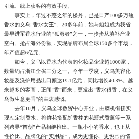
引流、线上获客的有效手段。
事实上，年过不惑之年的楼丹，已是日产100多万瓶
香水的义乌“香水女王”。20多年前，她与姐姐成为我省
最早进军香水行业的“孤勇者”之一，一步步从填补产业
空白、抢占海外份额，实现品牌布局全球150多个市场，
年产值超6亿元。
如今，义乌以香水为代表的化妆品企业超1000家，
数量约占浙江全省三分之一。今年一季度，义乌美容化
妆品及洗护用品出口额达19.1亿元，同比增长40.3%。越
来越多的客商，正闻“香”而来，更发出“香水很香，在义
乌做生意更香”的由衷感慨。
去年10月，义乌全球数贸中心开业，由脑机衔接实
现AI定制香水、将鲜花搭配扩香棒的花瓶式香薰等一系
列跨界“首创”产品相继推出。一瓶小小的香水，也正从
性价比、品牌化的“实用品”，成为更懂你、更悦己的情