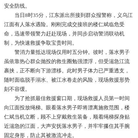
安全防线。
当日8时35分，江东派出所接到群众报警称，义乌江
江面有人落水遇险。刚刚完成交接班的楼仁斌临危受
命，迅速带领警力赶赴现场，并同步启动警消联动机
制，为快速救援争取宝贵时间。
警消力量抵达现场仅用时五分钟。彼时，落水男子
虽依靠热心群众抛投的救生圈勉强漂浮，但受湍急江流
裹挟，正不断向下游漂移。此时男子体力已严重透支，
随时面临脱手溺水、被江水卷走的风险，现场救援形势
刻不容缓。
为了抢抓最佳救援窗口期，现场救援人员第一时间
向江面投放绳梯。眼看落水男子即将漂离施救范围，楼
仁斌当机立断，顾不上穿戴救生装备，顺着绳梯探身贴
近湍急的江面，大声安抚落水男子，并牢牢攥住其手腕
固定身形，防止其被激流冲走。