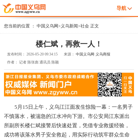
导航
您当前的位置 ：
中国义乌网
>
义乌新闻
>
社会
正文
楼仁斌，再救一人！
发布时间：
2026-05-20 09:34:15
来源：
中国义乌网·义乌商报
作者：
记者 陈张彪 通讯员 陈颖
5月15日上午，义乌江江面发生惊险一幕：一名男子
不慎落水，被湍急的江水冲向下游。市公安局江东派出
所副所长楼仁斌接警后快速处置，凭借专业救援经验，
成功将该落水男子安全救起，用实际行动筑牢群众生命