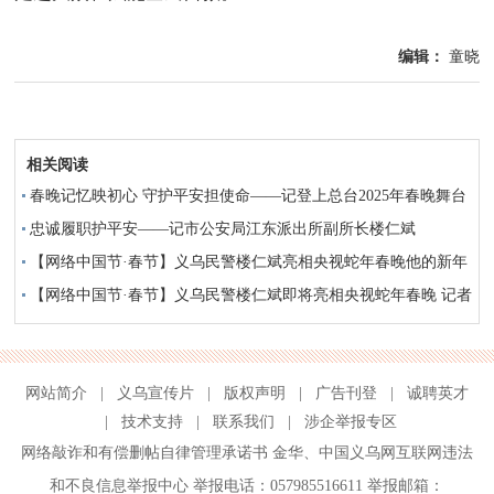
编辑：
童晓
相关阅读
春晚记忆映初心 守护平安担使命——记登上总台2025年春晚舞台
的民警楼仁斌
忠诚履职护平安——记市公安局江东派出所副所长楼仁斌
【网络中国节·春节】义乌民警楼仁斌亮相央视蛇年春晚他的新年
愿望是这7个字
【网络中国节·春节】义乌民警楼仁斌即将亮相央视蛇年春晚 记者
连线彩排现场
网站简介
|
义乌宣传片
|
版权声明
|
广告刊登
|
诚聘英才
|
技术支持
|
联系我们
|
涉企举报专区
网络敲诈和有偿删帖自律管理承诺书
金华
、
中国义乌网互联网违法
和不良信息举报中心
举报电话：057985516611 举报邮箱：