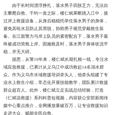
由于长时间漂浮挣扎，落水男子四肢乏力，无法自
主攀爬自救。千钧一发之际，楼仁斌果断跳入江中，接
过岸上救援设备，从身后稳稳托举住落水男子的身体，
避免其呛水且防止其滑脱，协助男子规范穿戴救生装
备。在江面警力与岸上队员的紧密配合下，落水男子最
终被成功营救上岸。因施救及时，落水男子身体状况平
稳，并无大碍。
据悉，从警19年来，楼仁斌长期扎根一线，专注水
域应急救援，已累计从义乌江中成功救起14名溺水群
众。作为义乌市水域救援培训牵头人，他牵头组建了专
业水上救生小组，常态化开展技能教学，团队累计救援
群众超百人。此外，楼仁斌立足实战总结经验，打造
《仁斌说救援》系列科普短视频，内容获公安部新闻传
媒中心重点推介，全网播放量破百万，让专业救援知识
走进大众、赋能全民自救。