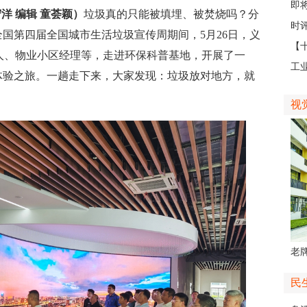
日
即
洋 编辑 童荟颖）
垃圾真的只能被填埋、被焚烧吗？分
台
时评
全国第四届全国城市生活垃圾宣传周期间，5月26日，义
【
人、物业小区经理等，走进环保科普基地，开展了一
那
工
体验之旅。一趟走下来，大家发现：垃圾放对地方，就
社区
视
老牌
中
民