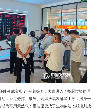
能变成宝贝？”带着好奇，大家进入了餐厨垃圾处理
料池，经过分拣、破碎、高温厌氧发酵等工序，摇身一
能成为车用天然气；废油脂变成了生物柴油；残渣则成