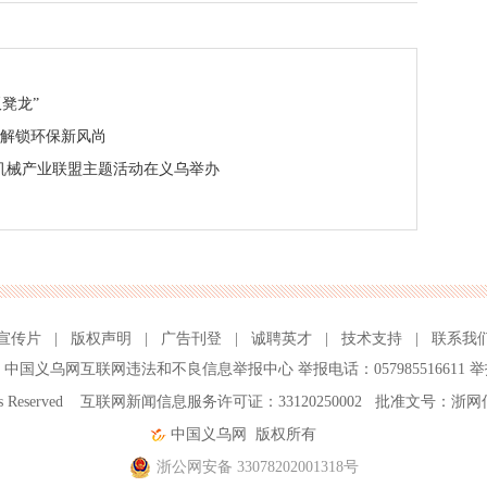
凳龙”
 解锁环保新风尚
山机械产业联盟主题活动在义乌举办
宣传片
|
版权声明
|
广告刊登
|
诚聘英才
|
技术支持
|
联系我
、
中国义乌网互联网违法和不良信息举报中心
举报电话：057985516611 举
ghts Reserved 互联网新闻信息服务许可证：33120250002 批准文号：浙网
中国义乌网
版权所有
浙公网安备 33078202001318号