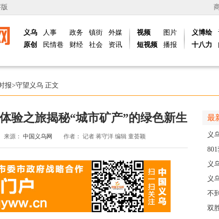
字版
义乌
人事
政务
镇街
外媒
视频
图片
义博绘
原创
民情巷
财经
社会
资讯
短视频
播报
十八力
时报
>
守望义乌
正文
体验之旅揭秘“城市矿产”的绿色新生
最
义
来源：
中国义乌网
作者：
记者 蒋守洋 编辑 童荟颖
8
高
义
义
创
不
会“
双