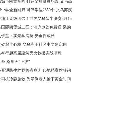
活城市闲置空间 打造全龄健身场景 义乌高
量落地省级文体民生实事
中学全新回归 可供学位2850个 义乌苏溪
学9月投用
胜浦江晋级四强！世界义乌队半决赛8月15
主场开打
乌国际商贸城二区：清凉冰饮免费送 采购
可就近领取
乌佛堂：实景学消防 安全伴成长
食架起连心桥 义乌宾王社区中文角启用
乌举行超高层建筑灭火救援实战演练
至 桑拿天“上线”
乌开通民生档案跨省查询 16地档案馆签约
作
交司机冷静施救 为晕倒老人抢下黄金时间