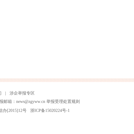
们
|
涉企举报专区
报邮箱：news@zgyww.cn
举报受理处置规则
信办[2015]12号
浙ICP备15020224号-1