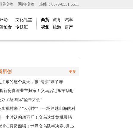
商报投稿
网站投稿
热线：0579-8551 6611
评论
文化礼堂
商贸
教育
汽车
阔忙食
专题汇
视觉
旅游
房产
新原创
更多
乌江东的这个夏天，被“清凉”刷了屏
01套新房喜迎业主归家！义乌后宅永宁华府
层公寓正式启动交付
乌办了场国际“坚果大会”
乌李祖村来了“云创客”：一场跨越山海的科
接力
到一小时认购超万斤！义乌这场黄桃展销
火力全开”
胜浦江晋级四强！世界义乌队半决赛8月15