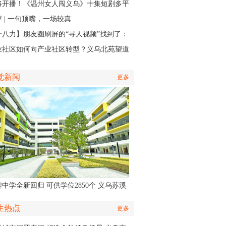
主场开打
将开播！《温州女人闯义乌》十集短剧多平
同步上线
 | 一句顶嘴，一场较真
十八力】朋友圈刷屏的“寻人视频”找到了：
个递出雨衣的义乌排水人，原来是他
业社区如何向产业社区转型？义乌北苑望道
将IP作为“金钥匙”
觉新闻
更多
中学全新回归 可供学位2850个 义乌苏溪
学9月投用
生热点
更多