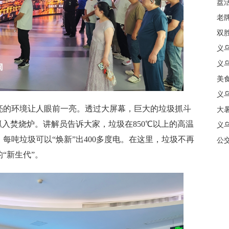
盘
质
老牌
中
双
日
义
商
义
美
义
的环境让人眼前一亮。透过大屏幕，巨大的垃圾抓斗
大暑
抓入焚烧炉。讲解员告诉大家，垃圾在850℃以上的高温
义
每吨垃圾可以“焕新”出400多度电。在这里，垃圾不再
合
公
“新生代”。