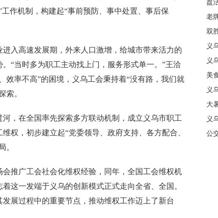
盘
”工作机制，构建起“事前预防、事中处置、事后保
质
老牌
中
双
日
义
进入高速发展期，外来人口激增，给城市带来活力的
商
义
。“当时多为职工主动找上门，服务形式单一。”王洽
美
、效率不高”的困境，义乌工会秉持着“没有路，我们就
义
探索。
大暑
河，在全国率先探索多方联动机制，成立义乌市职工
义
工维权，初步建立起“党委领导、政府支持、各方配合、
合
公
局。
场会推广工会社会化维权经验，同年，全国工会维权机
志着这一发端于义乌的创新模式正式走向全省、全国。
其发展过程中的重要节点，推动维权工作迈上了新台