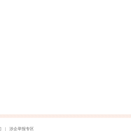
们
|
涉企举报专区