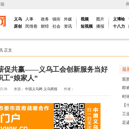
字版
义乌
人事
政务
镇街
外媒
视频
图片
义博绘
原创
民情巷
财经
社会
资讯
短视频
播报
十八力
讯
正文
提薪促共赢——义乌工会创新服务当好
最
职工“娘家人”
双
日
即
:25:36
来源：
中国义乌网·义乌商报
作者：
台
时评
【
那
工
社区
足