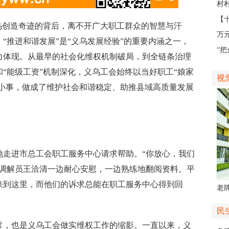
外
村
地
【
创造奇迹的背后，离不开广大职工群众的智慧与汗
不
万
“推进和谐发展”是“义乌发展经验”的重要内涵之一，
业
“
力体现。从最早的社会化维权机制破局，到全链条治理
如
“能级工资”机制深化，义乌工会始终以当好职工“娘家
视
的小事，做成了维护社会和谐稳定、助推县域高质量发展
进市总工会职工服务中心请求帮助。“你放心，我们
心调解员王洽清一边耐心安慰，一边熟练地翻阅资料。平
来到这里，而他们的诉求总能在职工服务中心得到回
老牌
中
民
，也是义乌工会做实维权工作的缩影。一直以来，义