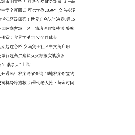
活城市闲置空间 打造全龄健身场景 义乌高
量落地省级文体民生实事
中学全新回归 可供学位2850个 义乌苏溪
学9月投用
胜浦江晋级四强！世界义乌队半决赛8月15
主场开打
乌国际商贸城二区：清凉冰饮免费送 采购
可就近领取
乌佛堂：实景学消防 安全伴成长
食架起连心桥 义乌宾王社区中文角启用
乌举行超高层建筑灭火救援实战演练
至 桑拿天“上线”
乌开通民生档案跨省查询 16地档案馆签约
作
交司机冷静施救 为晕倒老人抢下黄金时间