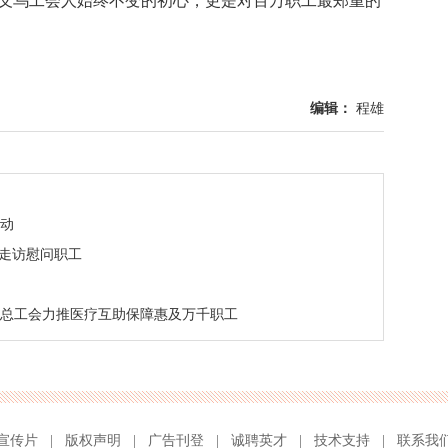
是义乌工会人始终不变的初心，更是对百万职工最郑重的
编辑：
程雄
活动
前走访慰问职工
市总工会力推医疗互助保障惠及万千职工
宣传片
|
版权声明
|
广告刊登
|
诚聘英才
|
技术支持
|
联系我