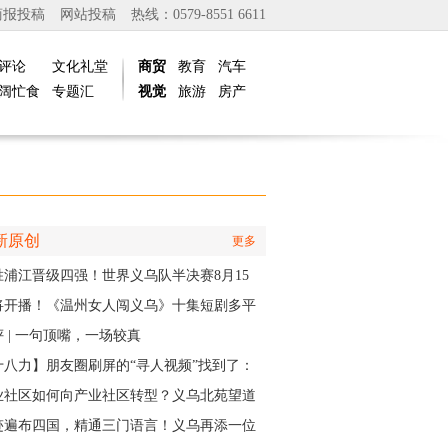
商报投稿
网站投稿
热线：0579-8551 6611
评论
文化礼堂
商贸
教育
汽车
阔忙食
专题汇
视觉
旅游
房产
新原创
更多
胜浦江晋级四强！世界义乌队半决赛8月15
主场开打
将开播！《温州女人闯义乌》十集短剧多平
同步上线
 | 一句顶嘴，一场较真
十八力】朋友圈刷屏的“寻人视频”找到了：
个递出雨衣的义乌排水人，原来是他
业社区如何向产业社区转型？义乌北苑望道
将IP作为“金钥匙”
迹遍布四国，精通三门语言！义乌再添一位