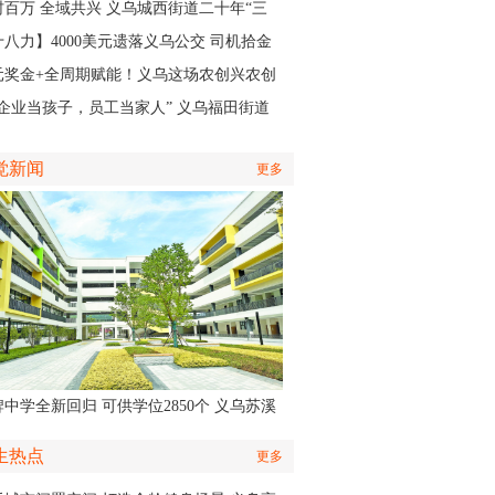
籍医生
村百万 全域共兴 义乌城西街道二十年“三
”实践，绘就产业共富新图景
十八力】4000美元遗落义乌公交 司机拾金
昧获外国客商点赞
元奖金+全周期赋能！义乌这场农创兴农创
大赛开启报名
把企业当孩子，员工当家人” 义乌福田街道
何培育出一家“奖奔驰”的企业
觉新闻
更多
中学全新回归 可供学位2850个 义乌苏溪
学9月投用
生热点
更多