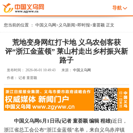
导航
您当前的位置 ：
中国义乌网
>
义乌新闻
>
即时报
>
童荟颖
正文
荒地变身网红打卡地 义乌农创客获
评“浙江金蓝领” 莱山村走出乡村振兴新
路子
发布时间：
2026-06-01 10:49:43
来源：
中国义乌网
作者：
记者 童荟颖
中国义乌网6月1日讯(记者 童荟颖 编辑 程雄)
近日，
浙江省总工会公布“浙江金蓝领”名单，来自义乌赤岸镇