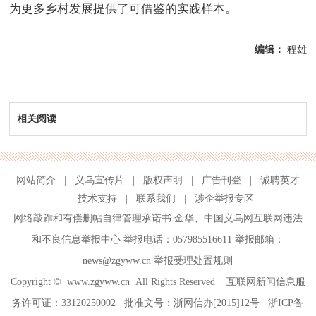
为更多乡村发展提供了可借鉴的实践样本。
编辑：
程雄
相关阅读
网站简介
|
义乌宣传片
|
版权声明
|
广告刊登
|
诚聘英才
|
技术支持
|
联系我们
|
涉企举报专区
网络敲诈和有偿删帖自律管理承诺书
金华
、
中国义乌网互联网违法
和不良信息举报中心
举报电话：057985516611 举报邮箱：
news@zgyww.cn
举报受理处置规则
Copyright ©
www.zgyww.cn
All Rights Reserved 互联网新闻信息服
务许可证：33120250002 批准文号：浙网信办[2015]12号
浙ICP备