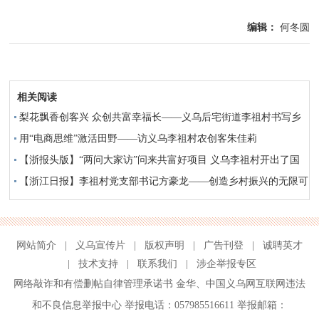
编辑：
何冬圆
相关阅读
梨花飘香创客兴 众创共富幸福长——义乌后宅街道李祖村书写乡
村振兴新故事
用“电商思维”激活田野——访义乌李祖村农创客朱佳莉
【浙报头版】“两问大家访”问来共富好项目 义乌李祖村开出了国
际餐厅
【浙江日报】李祖村党支部书记方豪龙——创造乡村振兴的无限可
能
网站简介
|
义乌宣传片
|
版权声明
|
广告刊登
|
诚聘英才
|
技术支持
|
联系我们
|
涉企举报专区
网络敲诈和有偿删帖自律管理承诺书
金华
、
中国义乌网互联网违法
和不良信息举报中心
举报电话：057985516611 举报邮箱：