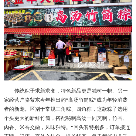
传统粽子求新求变，特色新品更是独树一帜。另一
家经营户骆紫东今年推出的“高汤竹筒粽”成为年轻消费
者的新宠。区别于常规三角粽、四角粽，这款粽子选用
个头更大的新鲜竹筒，搭配秘制高汤一同烹制，竹香、
肉香、米香交融，风味独特。“回头客特别多，订单接连