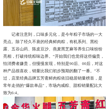
记者注意到，口味多元化，是今年粽子市场的一大
亮点。除了经久不衰的经典鲜肉粽，有机系列、黑松
露、五谷山药、陈皮豆沙、燕麦黑芝麻等养生口味纷纷
亮相，打破传统粽味边界。“开始我们也觉得这些偏贵，
怕消费者嫌贵，但慢慢发现，特别是90后、00后，对这
种产品很喜欢，销量比我们初步预期的翻了一番。”不
过，店里经典品牌五芳斋鲜肉粽依旧稳居销量榜首，是
常年走俏的“爆款单品”，市场内咸粽、甜粽销量配比大
致为6:4。