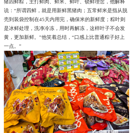
猪四鲜粽，主打鲜肉、鲜米、鲜叶、锁鲜理念，他解释
说：“所谓四鲜，就是用新鲜黑猪肉；五常鲜米是指从脱
壳到装袋控制在45天内用完，确保米的新鲜度；粽叶则
是冰鲜处理，洗净冷冻，用时再解冻，这样叶子不会发
黄，更加新鲜。”他笑着总结，“口感上比普通粽子好上
一点。”