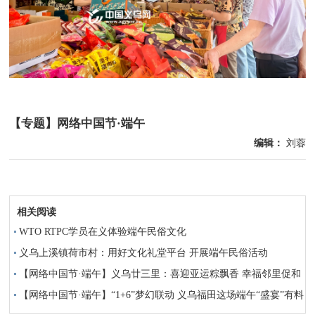
【专题】网络中国节·端午
编辑：
刘蓉
相关阅读
WTO RTPC学员在义体验端午民俗文化
义乌上溪镇荷市村：用好文化礼堂平台 开展端午民俗活动
【网络中国节·端午】义乌廿三里：喜迎亚运粽飘香 幸福邻里促和
谐
【网络中国节·端午】“1+6”梦幻联动 义乌福田这场端午“盛宴”有料