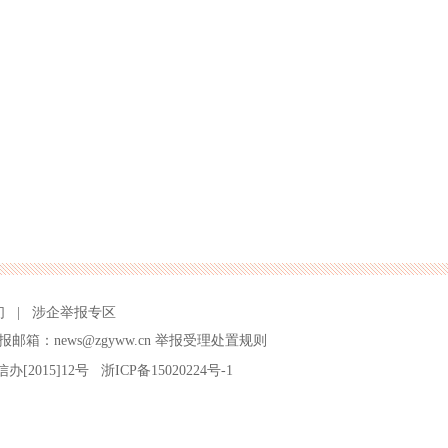
们
|
涉企举报专区
报邮箱：news@zgyww.cn
举报受理处置规则
信办[2015]12号
浙ICP备15020224号-1