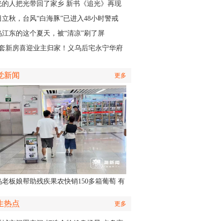
认出她还主演了部短剧
光的人把光带回了家乡 新书《追光》再现
商与一座城的双向奔赴
日立秋，台风“白海豚”已进入48小时警戒
，义乌风雨时间、雨量公布
乌江东的这个夏天，被“清凉”刷了屏
01套新房喜迎业主归家！义乌后宅永宁华府
层公寓正式启动交付
觉新闻
更多
乌老板娘帮助残疾果农快销150多箱葡萄 有
认出她还主演了部短剧
生热点
更多