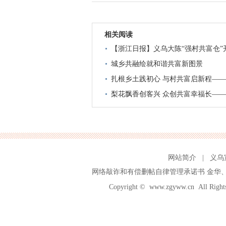
相关阅读
【浙江日报】义乌大陈“强村共富仓”
城乡共融绘就和谐共富新图景
扎根乡土践初心 与村共富启新程—
梨花飘香创客兴 众创共富幸福长—
网站简介
|
义乌
网络敲诈和有偿删帖自律管理承诺书
金华
Copyright ©
www.zgyww.cn
All Ri