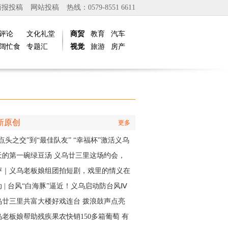
商报投稿
网站投稿
热线：0579-8551 6611
评论
文化礼堂
商贸
教育
汽车
阔忙食
专题汇
视觉
旅游
房产
新原创
更多
点头之交”到“最佳队友” “幸福杯”激活义乌
江邻里情
天的第一碗绿豆汤 义乌廿三里这场约会，
角是快递小哥
评｜义乌老板娘组团拍短剧，戏里的情义在
实中有了回响
 | 台风“白海豚”逼近！义乌启动防台风Ⅳ
应急响应
乌廿三里共富大楼好戏连台 拨浪鼓声点亮
村之夜
乌老板娘帮助残疾果农快销150多箱葡萄 有