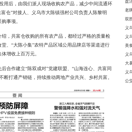
盘
仓投用后，由我们派人现场收购农产品，减少中间流通环
质
老牌
共富仓”对接人、义乌市大陈镇强村公司负责人陈黎明
中
双
采购事项。
日
义
绍，共富仓收购的所有农产品，都经过严格的质量检
商
义
堂、“大陈小集”农特产品区域公用品牌店等渠道进行
美
集体增收上百万元。
义
大暑
合作建立“陈双成对”党建联盟、“山海连心、共富同
义
，不断打通产销链，持续推动两地产业共兴、乡村共富。
合
公