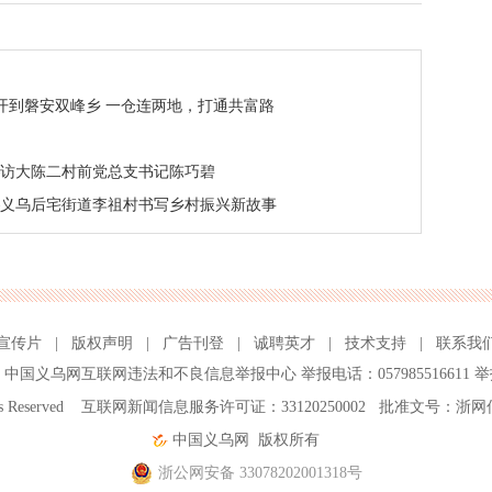
开到磐安双峰乡 一仓连两地，打通共富路
—访大陈二村前党总支书记陈巧碧
—义乌后宅街道李祖村书写乡村振兴新故事
宣传片
|
版权声明
|
广告刊登
|
诚聘英才
|
技术支持
|
联系我
、
中国义乌网互联网违法和不良信息举报中心
举报电话：057985516611 举
ghts Reserved 互联网新闻信息服务许可证：33120250002 批准文号：浙网
中国义乌网
版权所有
浙公网安备 33078202001318号