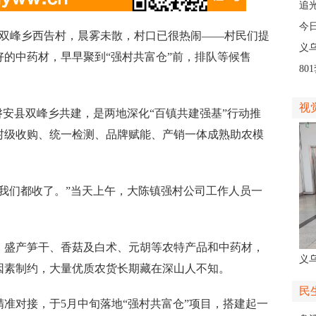
人
追
义
今
峰乡西告村，晨雾未散，村口已很热闹——村民们提
线
义
的中药材，早早聚到“强村共富仓”前，排队等候售
8
高
视
安县双峰乡共建，是两地深化“百镇共建强基”行动推
村级收购、统一检测、品牌赋能、产销一体成熟助农模
们都收了。”当天上午，大陈镇强村公司工作人员一
盛产笋干、香菇及白术、元胡等农特产品和中药材，
义
因素制约，大量优质农货长期藏在深山人不知。
人
民
对接，于5月中旬落地“强村共富仓”项目，搭建起一