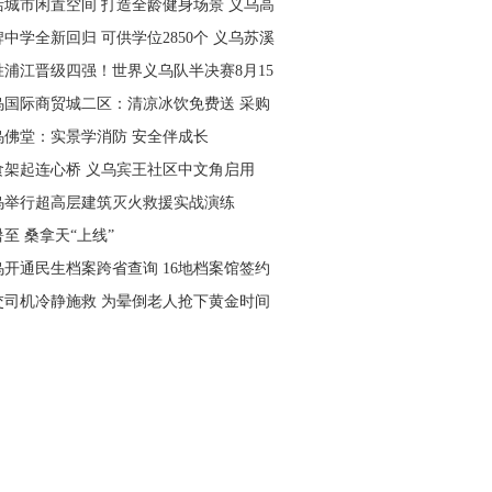
活城市闲置空间 打造全龄健身场景 义乌高
量落地省级文体民生实事
中学全新回归 可供学位2850个 义乌苏溪
学9月投用
胜浦江晋级四强！世界义乌队半决赛8月15
主场开打
乌国际商贸城二区：清凉冰饮免费送 采购
可就近领取
乌佛堂：实景学消防 安全伴成长
食架起连心桥 义乌宾王社区中文角启用
乌举行超高层建筑灭火救援实战演练
至 桑拿天“上线”
乌开通民生档案跨省查询 16地档案馆签约
作
交司机冷静施救 为晕倒老人抢下黄金时间