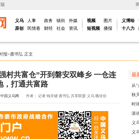
字版
义乌
人事
政务
镇街
外媒
视频
图片
义博绘
原创
民情巷
财经
社会
资讯
短视频
播报
十八力
时报
>
龚书弘
正文
强村共富仓”开到磐安双峰乡 一仓连
最
地，打通共富路
从“
稠
秋
：
中国义乌网
作者：
记者 钱关键 龚书弘 共享联盟·义乌 魏佳佳
主
时
现
滚动
级
义
乡
义