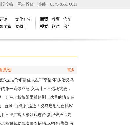
商报投稿
网站投稿
热线：0579-8551 6611
评论
文化礼堂
商贸
教育
汽车
阔忙食
专题汇
视觉
旅游
房产
新原创
更多
点头之交”到“最佳队友” “幸福杯”激活义乌
江邻里情
天的第一碗绿豆汤 义乌廿三里这场约会，
角是快递小哥
评｜义乌老板娘组团拍短剧，戏里的情义在
实中有了回响
 | 台风“白海豚”逼近！义乌启动防台风Ⅳ
应急响应
乌廿三里共富大楼好戏连台 拨浪鼓声点亮
村之夜
乌老板娘帮助残疾果农快销150多箱葡萄 有