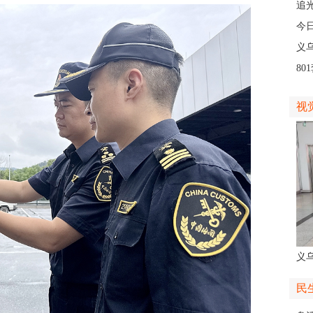
人
追
义
今
线
义
8
高
视
义
人
民