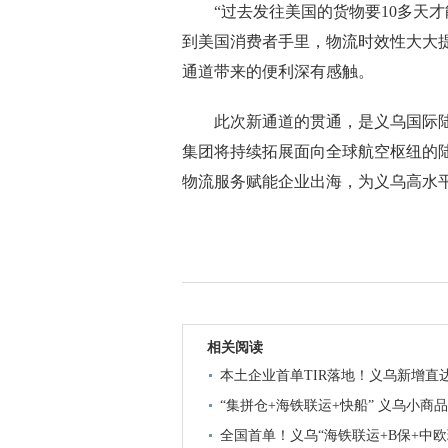
“过去发往美国的货物要10多天才
到美国消费者手里，物流时效性大大
通道带来的便利深有感触。
此次新通道的贯通，是义乌国际陆港
集团将持续拓展面向全球航空枢纽的
物流服务赋能企业出海，为义乌高水平
相关阅读
本土企业首单TIR落地！义乌新增直
“集拼仓+海铁联运+快船” 义乌小商
全国首单！义乌“海铁联运+B保+中