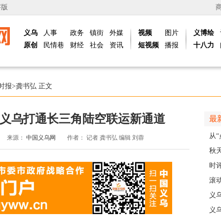
字版
义乌
人事
政务
镇街
外媒
视频
图片
义博绘
原创
民情巷
财经
社会
资讯
短视频
播报
十八力
时报
>
龚书弘
正文
！义乌打通长三角陆空联运新通道
最
从“
来源：
中国义乌网
作者：
记者 龚书弘 编辑 刘蓉
稠
秋
主
时
现
滚动
级
义
乡
义