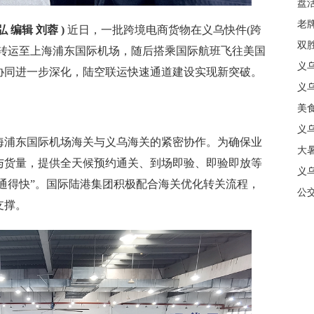
盘
质
老牌
 编辑 刘蓉 )
近日，一批跨境电商货物在义乌快件(跨
中
双
车转运至上海浦东国际机场，随后搭乘国际航班飞往美国
日
义
协同进一步深化，陆空联运快速通道建设实现新突破。
商
义
美
义
浦东国际机场海关与义乌海关的紧密协作。为确保业
大暑
与货量，提供全天候预约通关、到场即验、即验即放等
义
“通得快”。国际陆港集团积极配合海关优化转关流程，
合
公
支撑。