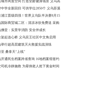
活城市闲置空间 打造全龄健身场景 义乌高
量落地省级文体民生实事
中学全新回归 可供学位2850个 义乌苏溪
学9月投用
胜浦江晋级四强！世界义乌队半决赛8月15
主场开打
乌国际商贸城二区：清凉冰饮免费送 采购
可就近领取
乌佛堂：实景学消防 安全伴成长
食架起连心桥 义乌宾王社区中文角启用
乌举行超高层建筑灭火救援实战演练
至 桑拿天“上线”
乌开通民生档案跨省查询 16地档案馆签约
作
交司机冷静施救 为晕倒老人抢下黄金时间