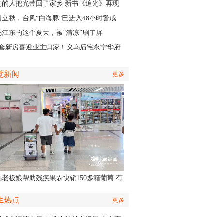
认出她还主演了部短剧
光的人把光带回了家乡 新书《追光》再现
商与一座城的双向奔赴
日立秋，台风“白海豚”已进入48小时警戒
，义乌风雨时间、雨量公布
乌江东的这个夏天，被“清凉”刷了屏
01套新房喜迎业主归家！义乌后宅永宁华府
层公寓正式启动交付
觉新闻
更多
乌老板娘帮助残疾果农快销150多箱葡萄 有
认出她还主演了部短剧
生热点
更多