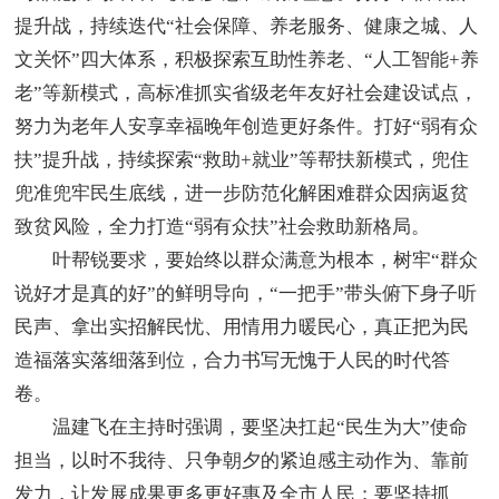
提升战，持续迭代“社会保障、养老服务、健康之城、人
文关怀”四大体系，积极探索互助性养老、“人工智能+养
老”等新模式，高标准抓实省级老年友好社会建设试点，
努力为老年人安享幸福晚年创造更好条件。打好“弱有众
扶”提升战，持续探索“救助+就业”等帮扶新模式，兜住
兜准兜牢民生底线，进一步防范化解困难群众因病返贫
致贫风险，全力打造“弱有众扶”社会救助新格局。
叶帮锐要求，要始终以群众满意为根本，树牢“群众
说好才是真的好”的鲜明导向，“一把手”带头俯下身子听
民声、拿出实招解民忧、用情用力暖民心，真正把为民
造福落实落细落到位，合力书写无愧于人民的时代答
卷。
温建飞在主持时强调，要坚决扛起“民生为大”使命
担当，以时不我待、只争朝夕的紧迫感主动作为、靠前
发力，让发展成果更多更好惠及全市人民；要坚持抓