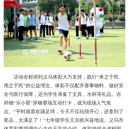
活动全程得到义乌体彩大力支持，践行“来之于民、
用之于民”的公益理念。体彩不仅配齐赛事物料、做好安
全与医疗保障，还为学生准备了文具、水杯等礼品。吉
祥物“乐小星”穿梭赛场互动打卡，成为现场人气焦
点。“平时就喜欢踢足球，今天不仅玩得开心，还拿到了
奖品，太满足了！”七年级学生王京皓兴奋地说。义乌市
体育彩票管理中心主任王菲菲介绍，体彩持续走进校园