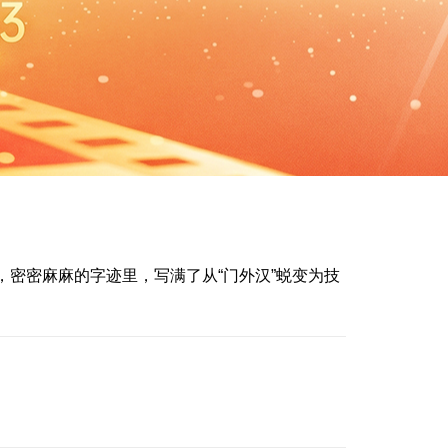
，密密麻麻的字迹里，写满了从“门外汉”蜕变为技