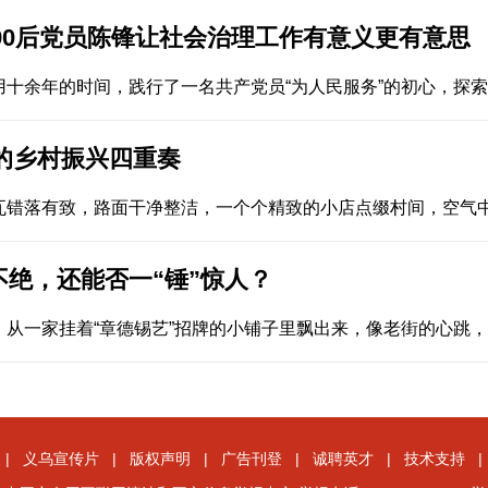
90后党员陈锋让社会治理工作有意义更有意思
十余年的时间，践行了一名共产党员“为人民服务”的初心，探索
的乡村振兴四重奏
瓦错落有致，路面干净整洁，一个个精致的小店点缀村间，空气
不绝，还能否一“锤”惊人？
从一家挂着“章德锡艺”招牌的小铺子里飘出来，像老街的心跳
|
义乌宣传片
|
版权声明
|
广告刊登
|
诚聘英才
|
技术支持