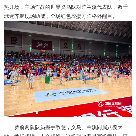
热开场，主场作战的世界义乌队对阵兰溪代表队，数千
球迷齐聚现场助威，全场红色应援方阵格外醒目。
赛前两队队员握手致意，义乌、兰溪同属八婺大