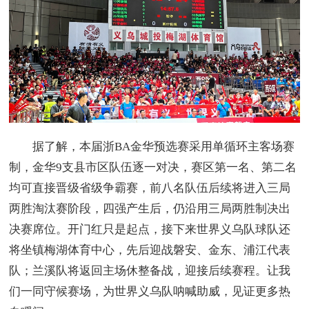
据了解，本届浙BA金华预选赛采用单循环主客场赛
制，金华9支县市区队伍逐一对决，赛区第一名、第二名
均可直接晋级省级争霸赛，前八名队伍后续将进入三局
两胜淘汰赛阶段，四强产生后，仍沿用三局两胜制决出
决赛席位。开门红只是起点，接下来世界义乌队球队还
将坐镇梅湖体育中心，先后迎战磐安、金东、浦江代表
队；兰溪队将返回主场休整备战，迎接后续赛程。让我
们一同守候赛场，为世界义乌队呐喊助威，见证更多热