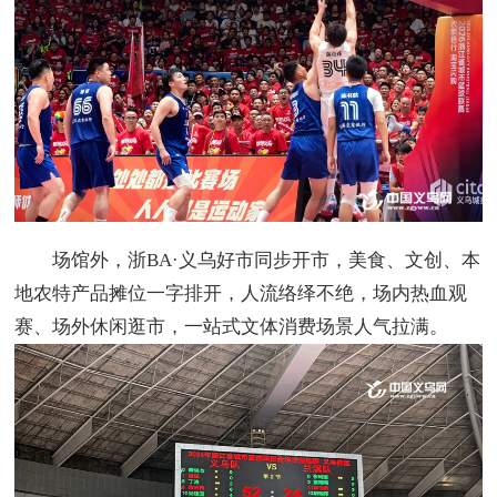
场馆外，浙BA·义乌好市同步开市，美食、文创、本
地农特产品摊位一字排开，人流络绎不绝，场内热血观
赛、场外休闲逛市，一站式文体消费场景人气拉满。