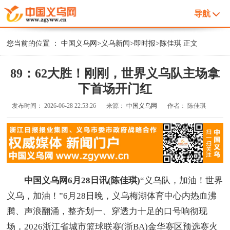
导航
您当前的位置 ：
中国义乌网
>
义乌新闻
>
即时报
>
陈佳琪
正文
89：62大胜！刚刚，世界义乌队主场拿
下首场开门红
发布时间：
2026-06-28 22:53:26
来源：
中国义乌网
作者：
陈佳琪
中国义乌网6月28日讯(陈佳琪)
“义乌队，加油！世界
义乌，加油！”6月28日晚，义乌梅湖体育中心内热血沸
腾、声浪翻涌，整齐划一、穿透力十足的口号响彻现
场，2026浙江省城市篮球联赛(浙BA)金华赛区预选赛火