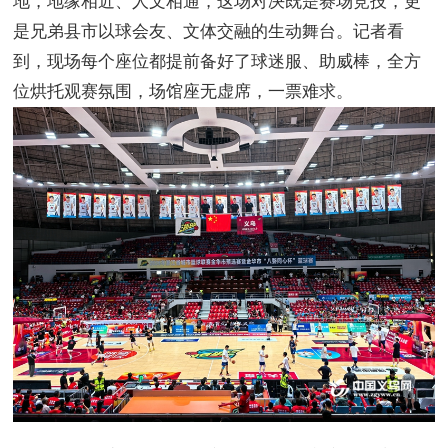
地，地缘相近、人文相通，这场对决既是赛场竞技，更
是兄弟县市以球会友、文体交融的生动舞台。记者看
到，现场每个座位都提前备好了球迷服、助威棒，全方
位烘托观赛氛围，场馆座无虚席，一票难求。