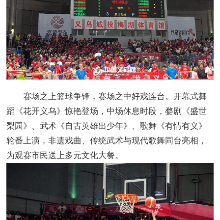
赛场之上篮球争锋，赛场之中好戏连台。开幕式舞
蹈《花开义乌》惊艳登场，中场休息时段，婺剧《盛世
梨园》、武术《自古英雄出少年》、歌舞《有情有义》
轮番上演，非遗戏曲、传统武术与现代歌舞同台亮相，
为观赛市民送上多元文化大餐。