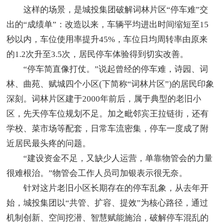
这样的场景，是城投集团破解词林片区“停车难”交
出的“成绩单”：改造以来，车辆平均进出时间缩短至15
秒以内，车位使用率提升45%，车位日均周转率由原来
的1.2次升至3.5次，居民停车体验得到切实改善。
“停车简直像打仗。”说起曾经的停车难，诗园、词
林、曲苑、赋城四个小区(下简称“词林片区”)的居民印象
深刻。词林片区建于2000年前后，属于典型的老旧小
区，先天停车位规划不足。加之毗邻宾王拉链街，还有
学校、菜市场等配套，日常车流密集，停车一度成了附
近居民最头疼的问题。
“建设资金不足，又缺少人运营，单靠物管会的力量
很难根治。”物管会工作人员司加银表示很无奈。
针对这片老旧小区长期存在的停车乱象，从去年开
始，城投集团以“共管、扩容、提效”为核心路径，通过
机制创新、空间挖潜、智慧赋能施治，破解停车混乱的