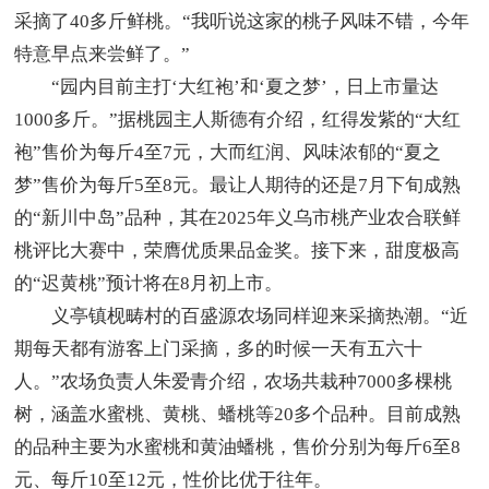
采摘了40多斤鲜桃。“我听说这家的桃子风味不错，今年
特意早点来尝鲜了。”
“园内目前主打‘大红袍’和‘夏之梦’，日上市量达
1000多斤。”据桃园主人斯德有介绍，红得发紫的“大红
袍”售价为每斤4至7元，大而红润、风味浓郁的“夏之
梦”售价为每斤5至8元。最让人期待的还是7月下旬成熟
的“新川中岛”品种，其在2025年义乌市桃产业农合联鲜
桃评比大赛中，荣膺优质果品金奖。接下来，甜度极高
的“迟黄桃”预计将在8月初上市。
义亭镇枧畴村的百盛源农场同样迎来采摘热潮。“近
期每天都有游客上门采摘，多的时候一天有五六十
人。”农场负责人朱爱青介绍，农场共栽种7000多棵桃
树，涵盖水蜜桃、黄桃、蟠桃‌等20多个品种。目前成熟
的品种主要为水蜜桃和黄油蟠桃，售价分别为每斤6至8
元、每斤10至12元，性价比优于往年。