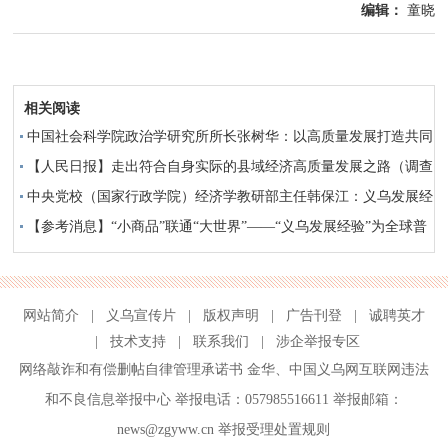
编辑：
童晓
相关阅读
中国社会科学院政治学研究所所长张树华：以高质量发展打造共同
富裕新样板
【人民日报】走出符合自身实际的县域经济高质量发展之路（调查
与思考）——关于“义乌发展经验”的调查与思考
中央党校（国家行政学院）经济学教研部主任韩保江：义乌发展经
验是坚持人民至上 实事求是办事
【参考消息】“小商品”联通“大世界”——“义乌发展经验”为全球普
惠贸易提供中国方案
网站简介
|
义乌宣传片
|
版权声明
|
广告刊登
|
诚聘英才
|
技术支持
|
联系我们
|
涉企举报专区
网络敲诈和有偿删帖自律管理承诺书
金华
、
中国义乌网互联网违法
和不良信息举报中心
举报电话：057985516611 举报邮箱：
news@zgyww.cn
举报受理处置规则