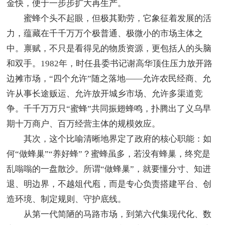
金快，便于一步步扩大再生产。
蜜蜂个头不起眼，但极其勤劳，它象征着发展的活
力，蕴藏在千千万万个极普通、极微小的市场主体之
中。禀赋，不只是看得见的物质资源，更包括人的头脑
和双手。1982年，时任县委书记谢高华顶住压力放开路
边摊市场，“四个允许”随之落地——允许农民经商、允
许从事长途贩运、允许放开城乡市场、允许多渠道竞
争。千千万万只“蜜蜂”共同振翅蜂鸣，扑腾出了义乌早
期十万商户、百万经营主体的规模效应。
其次，这个比喻清晰地界定了政府的核心职能：如
何“做蜂巢”“养好蜂”？蜜蜂虽多，若没有蜂巢，终究是
乱嗡嗡的一盘散沙。所谓“做蜂巢”，就要懂分寸、知进
退、明边界，不越俎代庖，而是专心负责搭建平台、创
造环境、制定规则、守护底线。
从第一代简陋的马路市场，到第六代集现代化、数