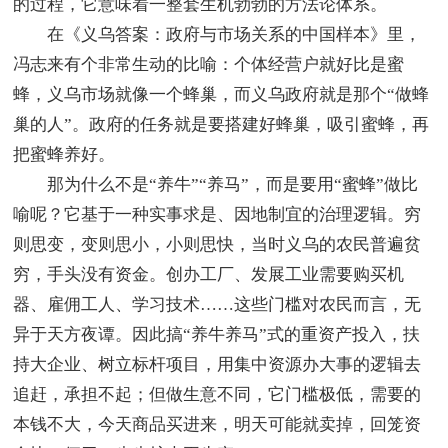
的过程，它意味着一整套生机勃勃的方法论体系。
在《义乌答案：政府与市场关系的中国样本》里，
冯志来有个非常生动的比喻：个体经营户就好比是蜜
蜂，义乌市场就像一个蜂巢，而义乌政府就是那个“做蜂
巢的人”。政府的任务就是要搭建好蜂巢，吸引蜜蜂，再
把蜜蜂养好。
那为什么不是“养牛”“养马”，而是要用“蜜蜂”做比
喻呢？它基于一种实事求是、因地制宜的治理逻辑。穷
则思变，变则思小，小则思快，当时义乌的农民普遍贫
穷，手头没有资金。创办工厂、发展工业需要购买机
器、雇佣工人、学习技术……这些门槛对农民而言，无
异于天方夜谭。因此搞“养牛养马”式的重资产投入，扶
持大企业、树立标杆项目，用集中资源办大事的逻辑去
追赶，承担不起；但做生意不同，它门槛极低，需要的
本钱不大，今天商品买进来，明天可能就卖掉，回笼资