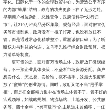
字化、国际化于一体的全球数贸中心，为营造公平有序
的内部“蜂巢”结构，政府的功夫更多下在了无形之处。
早期商户摊位杂乱、恶性竞争，政府便科学“划行归
市”，让210万种商品分区集聚、规范经营；面对假冒伪
劣等市场乱象，政府没有一棍子打死，也没有放任不
管，而是通过常态化精准整治，重塑诚信口碑；为了斩
断权力与利益的勾连，义乌率先推行综合财政预算、权
力清单等制度。
更可贵的是，面对百万市场主体，政府放开微观经
营，不干预企业具体决策，不垄断市场资源分配。商户
想卖什么、怎么卖、卖给谁，概不插手，这最大限度释
放了“蜜蜂”的创业激情。同时，政府又绝不当“甩手掌
柜”，而是把全部精力集中在市场主体管不了、管不好的
宏观领域，如战略规划、物流场站、土地开发、公共服
务等。四十余年，“兴商建市”的主航道未曾偏移，一任