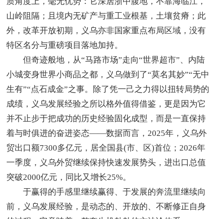
质角度上，毫无优势：它深居浙中腹地，不靠海临江，
山岭阻隔；且境内无矿产与重工业根基，土壤贫瘠；此
外，改革开放初期，义乌亦非国家重点布局区域，没有
特区名分与重磅项目落地加持。
但奇迹般地，从“马路市场”走向“世界超市”、内陆
小城变身世界小商品之都，义乌做到了“莫名其妙”“无中
生有”“点石成金”之事。除了凭一己之力得以扭转局势的
成绩，义乌发展经验之所以格外值得借鉴，更是因为它
并不止步于把成功的历史经验固化成型，而是一直保持
着与时俱进的奋进姿态——数据而言，2025年，义乌外
贸出口额7300多亿元，居全国县(市、区)首位；2026年
一季度，义乌外贸继续保持快速发展势头，进出口总值
突破2000亿元，同比又增长25%。
于赢得的手感里继续赢得、于发展的奔流里继续向
前，义乌发展经验，是动态的、开放的、不断修正自身